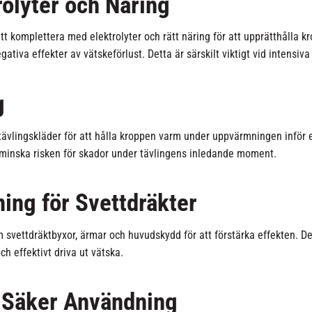
olyter och Näring
 komplettera med elektrolyter och rätt näring för att upprätthålla krop
tiva effekter av vätskeförlust. Detta är särskilt viktigt vid intensiv
g
ävlingskläder för att hålla kroppen varm under uppvärmningen inför en 
h minska risken för skador under tävlingens inledande moment.
ing för Svettdräkter
svettdräktbyxor, ärmar och huvudskydd för att förstärka effekten. Des
h effektivt driva ut vätska.
 Säker Användning