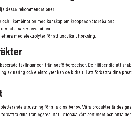
följa dessa rekommendationer:
er och i kombination med kunskap om kroppens vätskebalans.
säkerställa säker användning.
plettera med elektrolyter för att undvika uttorkning.
räkter
iktbaserade tävlingar och träningsförberedelser. De hjälper dig att sn
av näring och elektrolyter kan de bidra till att förbättra dina presta
t
pletterande utrustning för alla dina behov. Våra produkter är designad
l förbättra dina träningsresultat. Utforska vårt sortiment och hitta den