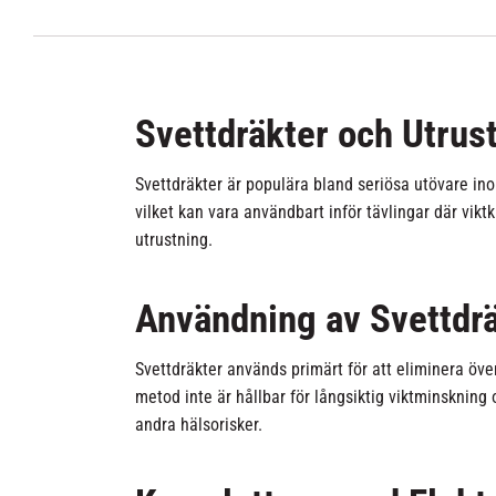
Svettdräkter och Utrus
Svettdräkter är populära bland seriösa utövare ino
vilket kan vara användbart inför tävlingar där vik
utrustning.
Användning av Svettdrä
Svettdräkter används primärt för att eliminera överf
metod inte är hållbar för långsiktig viktminsknin
andra hälsorisker.