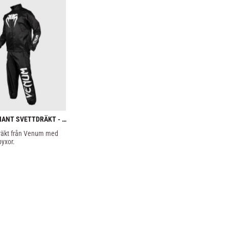
IANT SVETTDRÄKT - 
räkt från Venum med 
byxor.