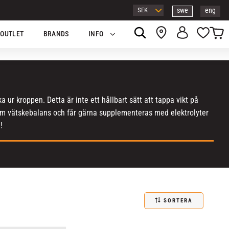
swe
eng
Kundv
Favor
OUTLET
BRANDS
INFO
a ur kroppen. Detta är inte ett hållbart sätt att tappa vikt på
 om vätskebalans och får gärna supplementeras med elektrolyter
!
SORTERA