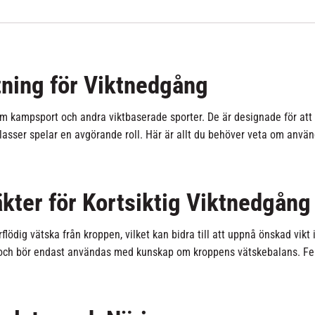
tning för Viktnedgång
m kampsport och andra viktbaserade sporter. De är designade för att h
tklasser spelar en avgörande roll. Här är allt du behöver veta om anv
kter för Kortsiktig Viktnedgång
lödig vätska från kroppen, vilket kan bidra till att uppnå önskad vikt i
g och bör endast användas med kunskap om kroppens vätskebalans. Fela