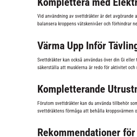
Komplettera med Elektr
Vid användning av svettdräkter är det avgörande att
balansera kroppens vätskenivåer och förhindrar nega
Värma Upp Inför Tävlin
Svettdräkter kan också användas över din Gi eller t
säkerställa att musklerna är redo för aktivitet oc
Kompletterande Utrustn
Förutom svettdräkter kan du använda tillbehör som 
svettdräktens förmåga att behålla kroppsvärmen oc
Rekommendationer för