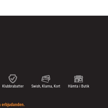
Klubbrabatter
Swish, Klarna, Kort
Hämta i Butik
h erbjudanden.