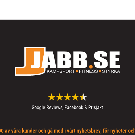
Google Reviews, Facebook & Prisjakt
0 av våra kunder och gå med i vårt nyhetsbrev, för nyheter oc