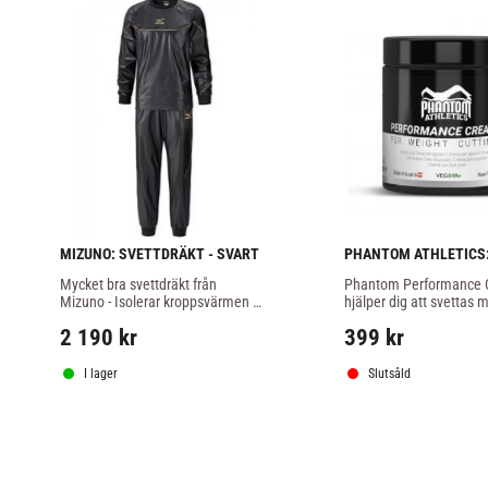
MIZUNO: SVETTDRÄKT - SVART
PHANTOM ATHLETICS:
PERFORMANCE CREAM
Mycket bra svettdräkt från 
Phantom Performance 
SVETTKRÄM - 250ml
Mizuno - Isolerar kroppsvärmen 
hjälper dig att svettas m
effektivt - Byxa och jacka
tränar, bra när du vill gå n
2 190
kr
399
kr
innan invägning inom k
I lager
Slutsåld