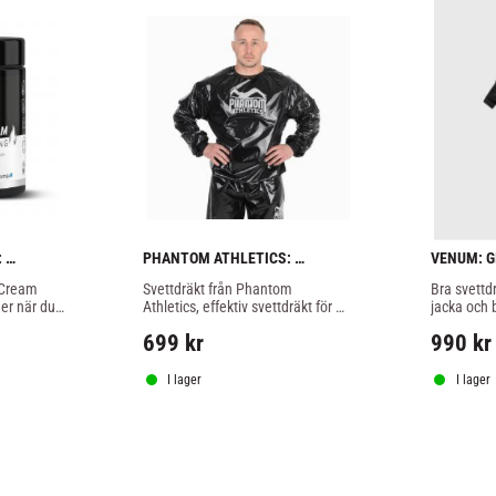
 
PHANTOM ATHLETICS: 
VENUM: G
 
SVETTDRÄKT NOMAX
SVART
Cream 
Svettdräkt från Phantom 
Bra svettd
er när du 
Athletics, effektiv svettdräkt för 
jacka och 
er i vikt 
att tappa vätska innan tävling!
699
kr
990
kr
ampsport.
I lager
I lager