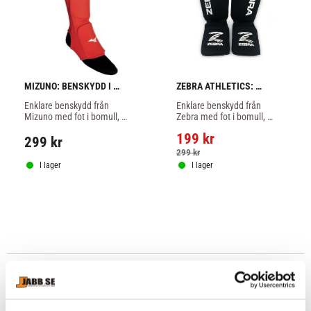
MIZUNO: BENSKYDD I 
ZEBRA ATHLETICS: 
BOMULL - RÖD
FITNESS BENSKYDD - 
Enklare benskydd från 
Enklare benskydd från 
SVART
Mizuno med fot i bomull, 
Zebra med fot i bomull, 
funkar bra till karate, Jujitsu, 
funkar bra till karate, Jujitsu, 
199
kr
TaeKwonDo och lättare 
TaeKwonDo och lättare 
299
kr
MMA, röd färg.
MMA, svart färg.
299
kr
I lager
I lager
Vad betyder WTF för Taekwondo skydd?