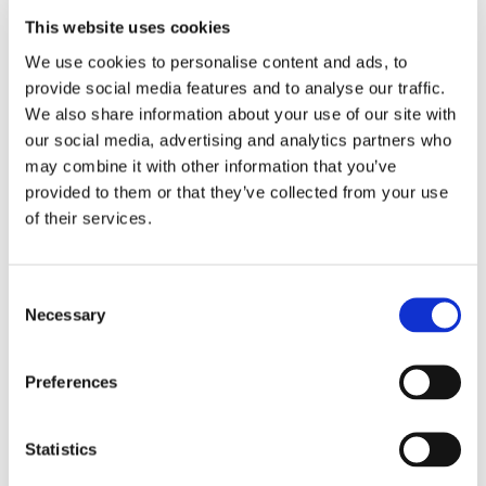
This website uses cookies
WTF står för World Taekwondo Federation, som är den
internationella organisationen som styr och reglerar Taekwondo
We use cookies to personalise content and ads, to
runt om i världen. Nyligen har organisationen bytt namn till World
provide social media features and to analyse our traffic.
Taekwondo (behåller dock förkortningen WTF), men förtydligar att
We also share information about your use of our site with
our social media, advertising and analytics partners who
det står för World Taekwondo. WTF-godkända benskydd är
may combine it with other information that you’ve
benskydd som uppfyller de specifika reglerna och kraven som
provided to them or that they’ve collected from your use
fastställts av WTF för tävlingar och evenemang inom Taekwondo.
of their services.
Spelar det någon roll hur mjuka eller hårda benskydden
är för Taekwondo?
C
Ja, mjukheten eller hårdheten hos benskydden spelar en roll i
Necessary
o
Taekwondo. Benskydden bör vara tillräckligt mjuka för att
n
absorbera stötar och minska risken för skador, samtidigt som de
s
Preferences
ger tillräckligt med skydd. För hårda benskydd kan det vara svårt
e
att genomföra tekniker med precision och kan också leda till
n
skador på motståndaren. Det är viktigt att hitta en balans mellan
t
Statistics
tillräckligt skydd och rörelsefrihet för att kunna utföra tekniker på
S