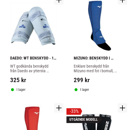
DAEDO: WT BENSKYDD - 1 
MIZUNO: BENSKYDD I 
PAR
BOMULL - BLÅ
WT godkända benskydd 
Enklare benskydd från 
från Daedo av yttersta 
Mizuno med fot i bomull, 
kvalitet. Perfekt för träning 
funkar bra till karate, Jujitsu, 
325
kr
299
kr
och tävling.
TaeKwonDo och lättare 
MMA, blå färg.
I lager
I lager
33
%
UTGÅENDE MODELL