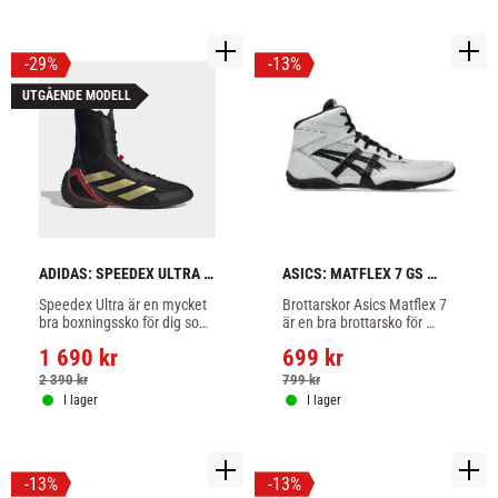
29
%
13
%
UTGÅENDE MODELL
ADIDAS: SPEEDEX ULTRA 
ASICS: MATFLEX 7 GS 
BOXNINGSSKOR - 
BROTTARSKOR - 
Speedex Ultra är en mycket 
Brottarskor Asics Matflex 7 
SVART/GULD
GRÅ/SVART
bra boxningssko för dig som 
är en bra brottarsko för 
tränar och tävlar på hög 
nybörjare och fortsättare, 
1 690
kr
699
kr
nivå, delvis tillverkad av 
lätt och flexibel i grå/svart 
återvunnet material, 
färg.
2 390
kr
799
kr
svart/guld färg.
I lager
I lager
13
%
13
%