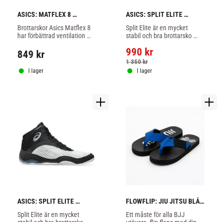
ASICS: MATFLEX 8 
ASICS: SPLIT ELITE 
BROTTARSKOR - 
BROTTARSKOR - 
Brottarskor Asics Matflex 8 
Split Elite är en mycket 
SVART/VIT
RÖD/SVART
har förbättrad ventilation 
stabil och bra brottarsko 
och passform runt vristen.
från Asics, dess 
990
kr
meshkonstruktion ger ett 
849
kr
strategiskt luftflöde som 
1 350
kr
håller fötterna bekväma.
I lager
I lager
ASICS: SPLIT ELITE 
FLOWFLIP: JIU JITSU BLÅ 
BROTTARSKOR - 
BÄLTE FLIP FLOPS 
Split Elite är en mycket 
Ett måste för alla BJJ 
VIT/SVART