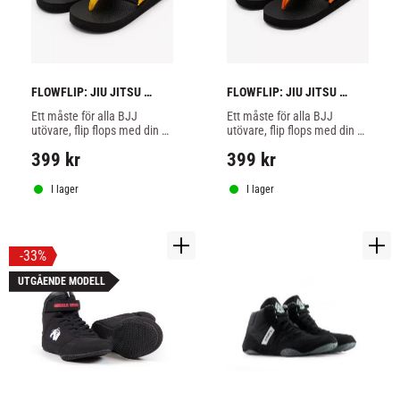
FLOWFLIP: JIU JITSU 
FLOWFLIP: JIU JITSU 
YOUTH GUL BÄLTE FLIP 
YOUTH ORANGE BÄLTE 
Ett måste för alla BJJ 
Ett måste för alla BJJ 
FLOPS
FLIP FLOPS
utövare, flip flops med din 
utövare, flip flops med din 
bältes färg av hög kvalitet.
bältes färg av hög kvalitet.
399
kr
399
kr
I lager
I lager
33
%
UTGÅENDE MODELL