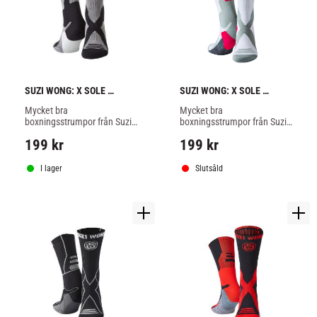
SUZI WONG: X SOLE 
SUZI WONG: X SOLE 
BOXNINGSSTRUMPOR - 
BOXNINGSSTRUMPOR - 
Mycket bra 
Mycket bra 
GRÅ/SVART
NEON ROSA
boxningsstrumpor från Suzi 
boxningsstrumpor från Suzi 
Wong, ger bra stöd för 
Wong, ger bra stöd för 
199
kr
199
kr
ankeln, grå/svart färg.
ankeln, neon rosa färg.
I lager
Slutsåld