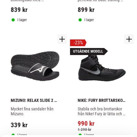
ergonomisk gummisula och 
och match. Luftiga och lätta.
839
kr
899
kr
stötdämpande EVA-inlägg 
under hälen.
I lager
I lager
23
%
UTGÅENDE MODELL
MIZUNO: RELAX SLIDE 2 
NIKE: FURY BROTTARSKOR 
SANDALER
- SVART
Mycket fina sandaler från 
Stabila och bra brottarskor 
Mizuno.
från Nike! Fury är lätta och 
har mycket bra grepp
990
kr
339
kr
1 290
kr
I lager
I lager