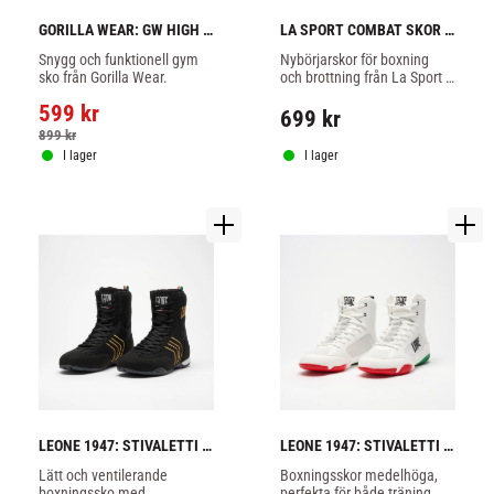
GORILLA WEAR: GW HIGH 
LA SPORT COMBAT SKOR - 
TOPS SKOR - SVART
SVART
Snygg och funktionell gym 
Nybörjarskor för boxning 
sko från Gorilla Wear.
och brottning från La Sport 
med bra fäste, lätta och 
599
kr
sköna.
699
kr
899
kr
I lager
I lager
LEONE 1947: STIVALETTI 
LEONE 1947: STIVALETTI 
HERMES BOXNINGSSKOR - 
PREMIUM BOXNINGSSKOR 
Lätt och ventilerande 
Boxningsskor medelhöga, 
SVART/GULD
- VIT
boxningssko med 
perfekta för både träning 