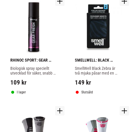
RHINOC SPORT: GEAR 
SMELLWELL: BLACK 
FRESH - 150ml
ZEBRA - 1 PAR
Biologisk spray speciellt 
SmellWell Black Zebra är 
utvecklad för säker, snabb 
två mjuka påsar med en 
och effektiv minskning av 
behaglig och mild doft som 
109
kr
149
kr
fukt och svettlukt.
på ett effektivt sätt 
absorberar fukt och dålig 
lukt.
I lager
Slutsåld