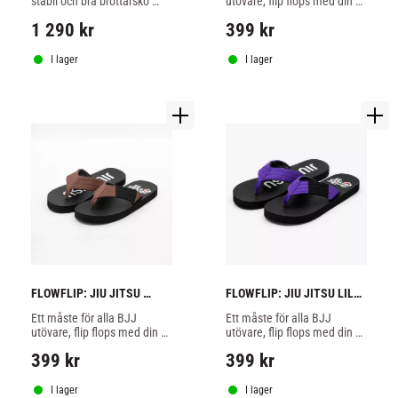
stabil och bra brottarsko 
utövare, flip flops med din 
från Asics, dess 
bältes färg av hög kvalitet.
1 290
kr
399
kr
meshkonstruktion ger ett 
strategiskt luftflöde som 
håller fötterna bekväma.
I lager
I lager
FLOWFLIP: JIU JITSU 
FLOWFLIP: JIU JITSU LILA 
BRUN BÄLTE FLIP FLOPS 
BÄLTE FLIP FLOPS 
Ett måste för alla BJJ 
Ett måste för alla BJJ 
utövare, flip flops med din 
utövare, flip flops med din 
bältes färg av hög kvalitet.
bältes färg av hög kvalitet.
399
kr
399
kr
I lager
I lager