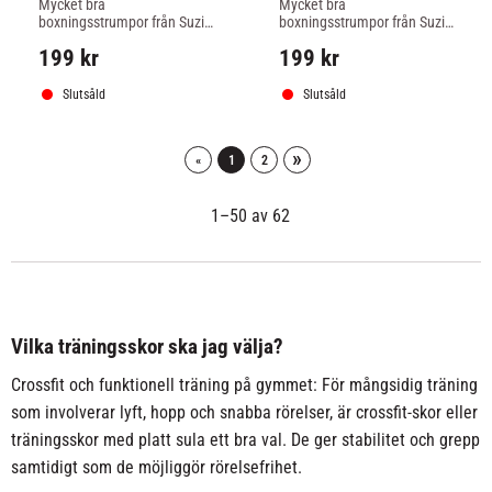
Mycket bra 
Mycket bra 
SVART/VIT
VIT/GRÅ
boxningsstrumpor från Suzi 
boxningsstrumpor från Suzi 
Wong, ger bra stöd för 
Wong, ger bra stöd för 
199
kr
199
kr
ankeln, svart/vit färg.
ankeln, vit/grå färg.
Slutsåld
Slutsåld
»
«
1
2
1–
50
av
62
Vilka träningsskor ska jag välja?
Crossfit och funktionell träning på gymmet: För mångsidig träning
som involverar lyft, hopp och snabba rörelser, är crossfit-skor eller
träningsskor med platt sula ett bra val. De ger stabilitet och grepp
samtidigt som de möjliggör rörelsefrihet.