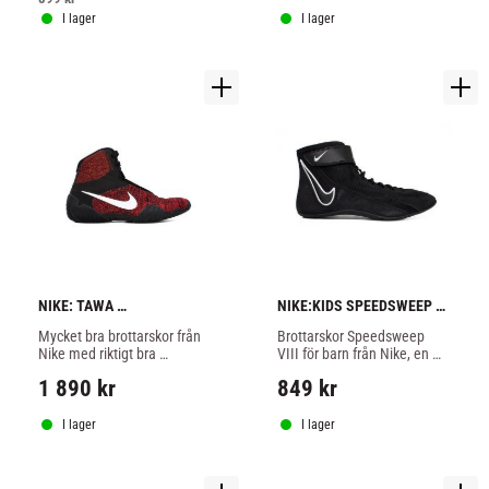
I lager
I lager
NIKE: TAWA 
NIKE:KIDS SPEEDSWEEP 
BROTTNINGSSKOR - 
VIII BROTTARSKOR - SVART
Mycket bra brottarskor från 
Brottarskor Speedsweep 
SVART/RÖD
Nike med riktigt bra 
VIII för barn från Nike, en 
passform.
lätt brottarsko med bra 
1 890
kr
849
kr
fäste och god ventilation, 
svart färg.
I lager
I lager