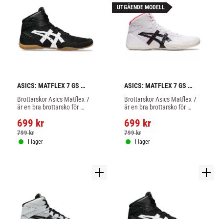
UTGÅENDE MODELL
ASICS: MATFLEX 7 GS 
ASICS: MATFLEX 7 GS 
BROTTARSKOR - 
BROTTARSKOR - 
Brottarskor Asics Matflex 7 
Brottarskor Asics Matflex 7 
SVART/VIT
VIT/SVART/ROSA
är en bra brottarsko för 
är en bra brottarsko för 
nybörjare och fortsättare, 
nybörjare och fortsättare, 
699
kr
699
kr
lätt och flexibel i svart/vit 
lätt och flexibel i vit färg.
färg.
799
kr
799
kr
I lager
I lager