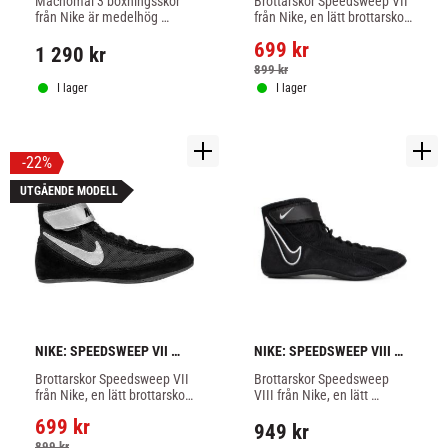
Machomai 3 boxningsskor 
Brottarskor Speedsweep VII 
VIT/GULD
från Nike är medelhög 
från Nike, en lätt brottarsko 
modell av hög kvalitet med 
med bra fäste och god 
699
kr
bra grepp, vit/guld färg.
ventilation, svart färg.
1 290
kr
899
kr
I lager
I lager
22
%
UTGÅENDE MODELL
NIKE: SPEEDSWEEP VII 
NIKE: SPEEDSWEEP VIII 
BROTTARSKOR - 
BROTTARSKOR - SVART
Brottarskor Speedsweep VII 
Brottarskor Speedsweep 
SVART/SILVER
från Nike, en lätt brottarsko 
VIII från Nike, en lätt 
med bra fäste och god 
brottarsko med bra fäste 
699
kr
ventilation, svart/silver färg.
och god ventilation, svart 
949
kr
färg.
899
kr