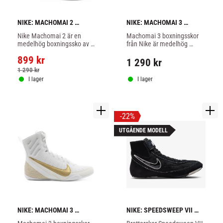
NIKE: MACHOMAI 2 
NIKE: MACHOMAI 3 
BOXNINGSSKOR - 
BOXNINGSSKOR - 
Nike Machomai 2 är en 
Machomai 3 boxningsskor 
VIT/GULD
SVART/VIT
medelhög boxningssko av 
från Nike är medelhög 
hög kvalitet – designad för 
modell av hög kvalitet med 
899
kr
explosiv rörelse, lätthet och 
bra grepp, svart/vit färg.
1 290
kr
grepp i ringen.
1 290
kr
I lager
I lager
22
%
UTGÅENDE MODELL
NIKE: MACHOMAI 3 
NIKE: SPEEDSWEEP VII 
BOXNINGSSKOR - 
BROTTARSKOR - SVART