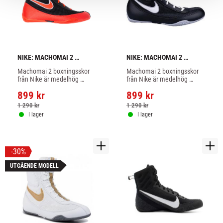
NIKE: MACHOMAI 2 
NIKE: MACHOMAI 2 
BOXNINGSSKOR - 
BOXNINGSSKOR - 
Machomai 2 boxningsskor 
Machomai 2 boxningsskor 
RÖD/SVART
SVART/VIT/GRÅ
från Nike är medelhög 
från Nike är medelhög 
modell av hög kvalitet med 
modell av hög kvalitet med 
899
kr
899
kr
bra grepp, röd/svart färg.
bra grepp, svart/vit/grå färg.
1 290
kr
1 290
kr
I lager
I lager
30
%
UTGÅENDE MODELL