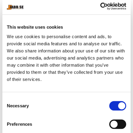
23
%
38
%
This website uses cookies
UTGÅENDE MODELL
UTGÅENDE MODELL
We use cookies to personalise content and ads, to
provide social media features and to analyse our traffic.
We also share information about your use of our site with
our social media, advertising and analytics partners who
may combine it with other information that you’ve
provided to them or that they’ve collected from your use
NIKE: FURY BROTTARSKOR 
NIKE: HYPER KO 2.0 
of their services.
- VIT/GULD
OLYMPIC BOXNINGSSKOR 
Stabila och bra brottarskor 
HyperKO 2 boxningsskor är 
- SVART/VIT/GRÅ
från Nike! Fury är lätta och 
den senaste toppmodellen 
har mycket bra grepp
från Nike. Steglöst justerbar 
990
kr
1 490
kr
och har en lätt, exoskelett 
C
yttre struktur för en säker 
1 290
kr
2 390
kr
Necessary
o
passform
I lager
I lager
n
s
Preferences
e
29
%