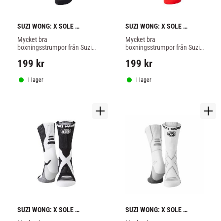
SUZI WONG: X SOLE 
SUZI WONG: X SOLE 
BOXNINGSSTRUMPOR - 
BOXNINGSSTRUMPOR - 
Mycket bra 
Mycket bra 
SVART/GRÅ
SVART/RÖD
boxningsstrumpor från Suzi 
boxningsstrumpor från Suzi 
Wong, ger bra stöd för 
Wong, ger bra stöd för 
199
kr
199
kr
ankeln, svart/grå färg.
ankeln, svart/röd färg.
I lager
I lager
SUZI WONG: X SOLE 
SUZI WONG: X SOLE 
BOXNINGSSTRUMPOR - 
BOXNINGSSTRUMPOR - 