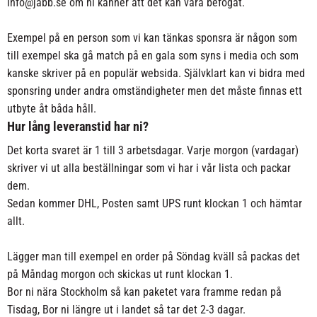
info@jabb.se
om ni känner att det kan vara befogat.
Exempel på en person som vi kan tänkas sponsra är någon som
till exempel ska gå match på en gala som syns i media och som
kanske skriver på en populär websida. Självklart kan vi bidra med
sponsring under andra omständigheter men det måste finnas ett
utbyte åt båda håll.
Hur lång leveranstid har ni?
Det korta svaret är 1 till 3 arbetsdagar. Varje morgon (vardagar)
skriver vi ut alla beställningar som vi har i vår lista och packar
dem.
Sedan kommer DHL, Posten samt UPS runt klockan 1 och hämtar
allt.
Lägger man till exempel en order på Söndag kväll så packas det
på Måndag morgon och skickas ut runt klockan 1.
Bor ni nära Stockholm så kan paketet vara framme redan på
Tisdag, Bor ni längre ut i landet så tar det 2-3 dagar.