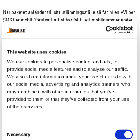
När paketet anländer till sitt utlämningsställe så får ni en AVI per
SMS i er mobil (förutsatt att ni har fyllt i ett mobilnummer under
era kontaktuppgifter.) Ni får även en bekräftelse via e-mail när vi
behandlar er order som innehåller ett sändningsnummer samt en
länk till där ni kan spåra ert paket.
This website uses cookies
Skulle det vara så att något som ni har beställt ej finns i lager så
We use cookies to personalise content and ads, to
ringer vi samt skickar ett email till er och erbjuder de alternativ
provide social media features and to analyse our traffic.
som finns!
We also share information about your use of our site with
our social media, advertising and analytics partners who
När kommer X produkt in i lager igen?
may combine it with other information that you’ve
provided to them or that they’ve collected from your use
Vi får ofta frågor om när något slutsålt kommer in i lager igen och
of their services.
svaret kan variera kraftigt beroende på vilken produkt det är.
Vi har produkter från hela världen, främst från Thailand, Brasilien,
C
USA, Kanada, Frankrike, England, Kina, Pakistan, Danmark och
Necessary
o