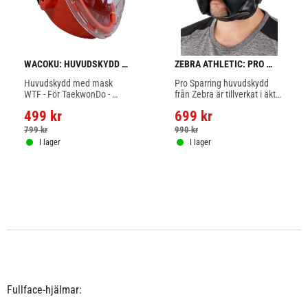
WACOKU: HUVUDSKYDD 
ZEBRA ATHLETIC: PRO 
MED FACE MASK - RÖD
SPARRING HUVUDSKYDD 
Huvudskydd med mask 
Pro Sparring huvudskydd 
LÄDER
WTF - För TaekwonDo - 
från Zebra är tillverkat i äkta 
Karate - Foam material - 
skinn av hög kvalitet, kraftig 
499
kr
699
kr
Röd färg
stoppning.
799
kr
990
kr
I lager
I lager
Fullface-hjälmar: