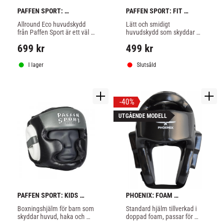
PAFFEN SPORT: 
PAFFEN SPORT: FIT 
ALLROUND ECO 
TRAINING HUVUDSKYDD - 
Allround Eco huvudskydd 
Lätt och smidigt 
HUVUDSKYDD
SVART
från Paffen Sport är ett väl 
huvudskydd som skyddar 
täckande skydd för sparring.
"fullface" med bra sikt, 
699
kr
499
kr
passar bra till Thaiboxning, 
kickboxning, boxning och 
MMA.
I lager
Slutsåld
40
%
UTGÅENDE MODELL
PAFFEN SPORT: KIDS 
PHOENIX: FOAM 
TRAINING HUVUDSKYDD - 
HUVUDSKYDD - SVART
Boxningshjälm för barn som 
Standard hjälm tillverkad i 
SVART/GRÅ
skyddar huvud, haka och 
doppad foam, passar för 