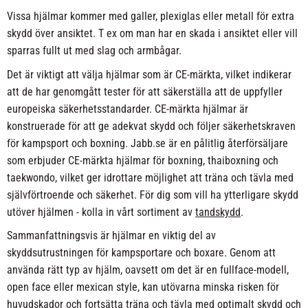
Vissa hjälmar kommer med galler, plexiglas eller metall för extra
skydd över ansiktet. T ex om man har en skada i ansiktet eller vill
sparras fullt ut med slag och armbågar.
Det är viktigt att välja hjälmar som är CE-märkta, vilket indikerar
att de har genomgått tester för att säkerställa att de uppfyller
europeiska säkerhetsstandarder. CE-märkta hjälmar är
konstruerade för att ge adekvat skydd och följer säkerhetskraven
för kampsport och boxning. Jabb.se är en pålitlig återförsäljare
som erbjuder CE-märkta hjälmar för boxning, thaiboxning och
taekwondo, vilket ger idrottare möjlighet att träna och tävla med
självförtroende och säkerhet. För dig som vill ha ytterligare skydd
utöver hjälmen - kolla in vårt sortiment av
tandskydd
.
Sammanfattningsvis är hjälmar en viktig del av
skyddsutrustningen för kampsportare och boxare. Genom att
använda rätt typ av hjälm, oavsett om det är en fullface-modell,
open face eller mexican style, kan utövarna minska risken för
huvudskador och fortsätta träna och tävla med optimalt skydd och