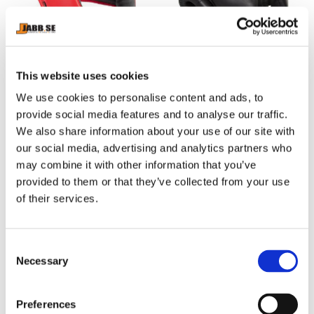
TOP TEN: WORLD BOXING 
VENUM: CHALLENGER 2.0 
This website uses cookies
HUVUDSKYDD - RÖD
FULLFACE HUVUDSKYDD - 
Huvudskydd för tävling och 
Fullface huvudskydd från 
SVART/SVART
We use cookies to personalise content and ads, to
träning godkänd av "The 
Venum.
World Boxing" tillverkad i 
provide social media features and to analyse our traffic.
1 195
kr
749
kr
äkta skinn
We also share information about your use of our site with
I lager
I lager
our social media, advertising and analytics partners who
may combine it with other information that you’ve
provided to them or that they’ve collected from your use
of their services.
C
Necessary
o
n
s
Preferences