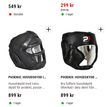
kind, svart/grå färg.
TaeKwonDo, Karate m.m.
299
kr
549
kr
499
kr
Slutsåld
I lager
PHOENIX: HUVUDSKYDD I 
PHOENIX: HUVUDSKYDD 
SKINN MED PLAST GALLER
SKINN - SVART
Huvudskydd med extra 
Bra fullface huvudskydd 
skydd för ansiktet, passar 
tillverkad i äkta skinn från 
för militärträning eller 
Phoenix.
899
kr
899
kr
annan kampsport.
I lager
I lager