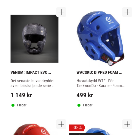
VENUM: IMPACT EVO 
WACOKU: DIPPED FOAM 
SCALES HUVUDSKYDD - 
WTF HUVUDSKYDD - BLÅ
Det senaste huvudskyddet 
Huvudskydd WTF - För 
MÖRKLILA
av en bästsäljande serie 
TaekwonDo - Karate - Foam 
utrustning, utvecklad för att 
material
1 149
kr
499
kr
erbjuda överlägset skydd, 
minimalistisk stil och 
premiumfinish.
I lager
I lager
38
%