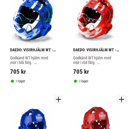
DAEDO: VISIRHJÄLM WT - 
DAEDO: VISIRHJÄLM WT - 
BLÅ
RÖD
Godkänd WT hjälm med 
Godkänd WT hjälm med 
visir i blå färg.  
visir i röd färg.  
Huvudskyddet är av mycket 
Huvudskyddet är av mycket 
705
kr
705
kr
hög kvalitet och passar bra ​
hög kvalitet och passar bra 
för både tävling och träning.​
för både tävling och träning.
I lager
I lager