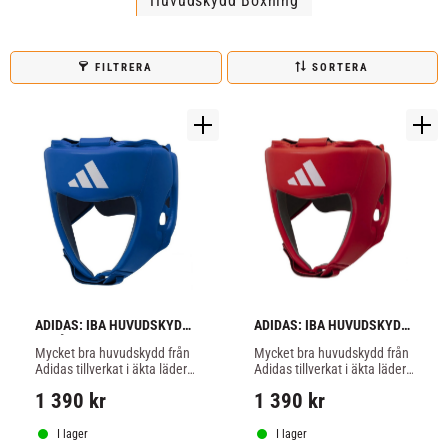
Huvudskydd Boxning
FILTRERA
SORTERA
ADIDAS: IBA HUVUDSKYDD 
ADIDAS: IBA HUVUDSKYDD 
- BLÅ
- RÖD
Mycket bra huvudskydd från 
Mycket bra huvudskydd från 
Adidas tillverkat i äkta läder, 
Adidas tillverkat i äkta läder, 
IBA (AIBA)  godkänd, blå 
IBA (AIBA)  godkänd, röd 
1 390
kr
1 390
kr
färg.
färg.
I lager
I lager