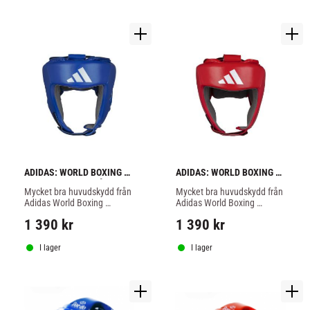
ADIDAS: WORLD BOXING 
ADIDAS: WORLD BOXING 
HUVUDSKYDD - BLÅ
HUVUDSKYDD - RÖD
Mycket bra huvudskydd från 
Mycket bra huvudskydd från 
Adidas World Boxing 
Adidas World Boxing 
godkänd, blå färg.
godkänd, röd färg.
1 390
kr
1 390
kr
I lager
I lager