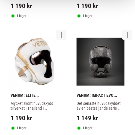
slitstarkt skintex, svart/guld 
slitstarkt skintex, svart/svart 
1 190
kr
1 190
kr
färg.
färg..
I lager
I lager
VENUM: ELITE 
VENUM: IMPACT EVO 
HUVUDSKYDD - VIT/GULD
SCALES HUVUDSKYDD - 
Mycket skönt huvudskydd 
Det senaste huvudskyddet 
GRÅ
tillverkat i Thailand i 
av en bästsäljande serie 
slitstarkt skintex, snygg vit 
utrustning, utvecklad för att 
1 190
kr
1 149
kr
och guld färg.
erbjuda överlägset skydd, 
minimalistisk stil och 
premiumfinish.
I lager
I lager