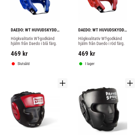
DAEDO: WT HUVUDSKYDD 
DAEDO: WT HUVUDSKYDD 
- BLÅ
- RÖD
Högkvalitativ WT-godkänd 
Högkvalitativ WT-godkänd 
hjälm från Daedo i blå färg.
hjälm från Daedo i röd färg.
469
kr
469
kr
Slutsåld
I lager