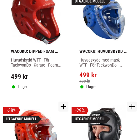
UTGÅENDE MODELL
WACOKU: DIPPED FOAM 
WACOKU: HUVUDSKYDD 
WTF HUVUDSKYDD - RÖD
MED FACE MASK - BLÅ
Huvudskydd WTF - För 
Huvudskydd med mask 
TaekwonDo - Karate - Foam 
WTF - För TaekwonDo - 
material - Röd
Karate - Foam material - Blå 
499
kr
färg
499
kr
799
kr
I lager
I lager
38
%
29
%
UTGÅENDE MODELL
UTGÅENDE MODELL