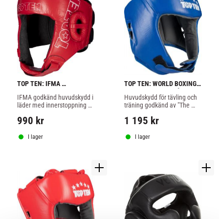
TOP TEN: IFMA 
TOP TEN: WORLD BOXING 
HUVUDSKYDD I LÄDER RÖD
HUVUDSKYDD - BLÅ
IFMA godkänd huvudskydd i 
Huvudskydd för tävling och 
läder med innerstoppning 
träning godkänd av "The 
gjord i elastisk mycket 
World Boxing" tillverkad i 
990
kr
1 195
kr
stötdämpande 
äkta skinn
polyurethane foam.
I lager
I lager