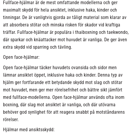
Fullface-hjälmar är de mest omfattande modellerna och ger
maximalt skydd för hela ansiktet, inklusive haka, kinder och
tinningar. De är vanligtvis gjorda av tåligt material som klarar av
att absorbera stötar och minska risken för skador vid kraftiga
träffar. Fullface-hjälmar är populära i thaiboxning och taekwondo,
där sparkar och knäattacker mot huvudet är vanliga. De ger även
extra skydd vid sparring och tävling.
Open face-hjälmar:
Open face-hjälmar täcker huvudets ovansida och sidor men
lämnar ansiktet öppet, inklusive haka och kinder. Denna typ av
hjälm ger fortfarande ett betydande skydd mot slag och stötar
mot huvudet, men ger mer rörelsefrihet och bättre sikt jämfört
med fullface-modellerna. Open face-hjälmar används ofta inom
boxning, där slag mot ansiktet är vanliga, och där utövarna
behöver god synlighet för att reagera snabbt på motståndarens
rörelser.
Hjälmar med ansiktsskydd: