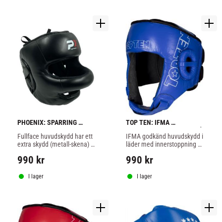
PHOENIX: SPARRING 
TOP TEN: IFMA 
HUVUDSKYDD MED FACE 
HUVUDSKYDD I LÄDER BLÅ
Fullface huvudskydd har ett 
IFMA godkänd huvudskydd i 
BAR
extra skydd (metall-skena) 
läder med innerstoppning 
tvärsöver för att skydda 
gjord i elastisk mycket 
990
kr
990
kr
näsa, mun och käke.
stötdämpande 
polyurethane foam.
I lager
I lager