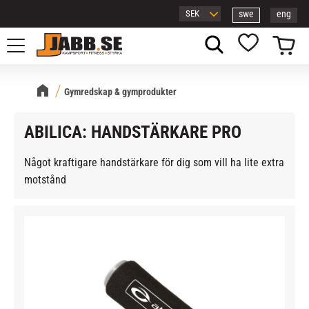
swe
eng
Meny
Kundvagn
Favoriter
Gymredskap & gymprodukter
ABILICA: HANDSTÄRKARE PRO
Något kraftigare handstärkare för dig som vill ha lite extra
motstånd