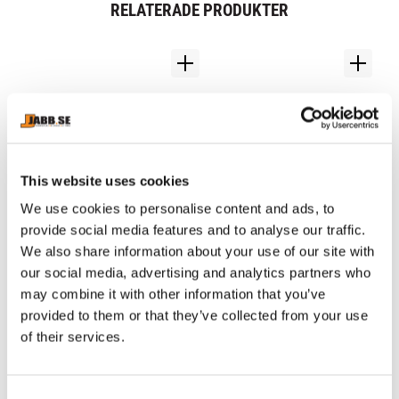
RELATERADE PRODUKTER
This website uses cookies
We use cookies to personalise content and ads, to
provide social media features and to analyse our traffic.
ABILICA: SOFT GRIP
PHOENIX: BUDO BÄLTE 
C
We also share information about your use of our site with
- GUL
T
our social media, advertising and analytics partners who
B
Mjuk boll att klämma på för 
Budo bälte i gul färg 
Br
may combine it with other information that you’ve
att stressa ner och träna 
tillverkad i bomull och 
ny
8
provided to them or that they’ve collected from your use
greppstyrkan med
polyester blandning.
in
129
kr
79
kr
be
1 
of their services.
ta
C