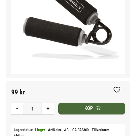
99
kr
Lägg till i
-
+
KÖP
Lagerstatus
I lager
Artikelnr
ABILICA-373360
Tillverkare
Abilica