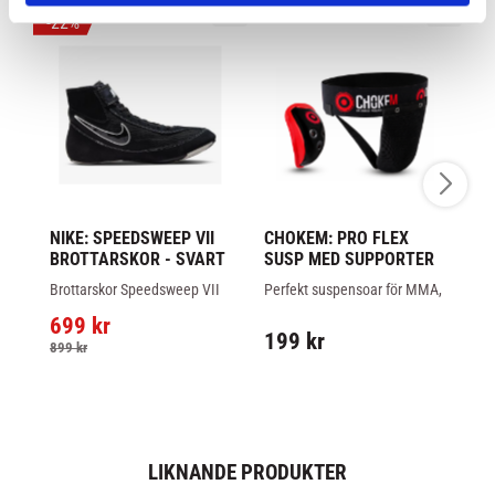
22
%
NIKE: SPEEDSWEEP VII 
CHOKEM: PRO FLEX 
C
BROTTARSKOR - SVART
SUSP MED SUPPORTER
T
B
Brottarskor Speedsweep VII 
Perfekt suspensoar för MMA, 
Br
från Nike, en lätt brottarsko 
thaiboxning och andra 
ny
699
kr
8
med bra fäste och god 
fullkontaktsporter. Ventilerad 
in
199
kr
ventilation, svart färg.
och kraftig suspensoar med 
be
899
kr
1 
gummi på sidorna som flexar.
ta
LIKNANDE PRODUKTER