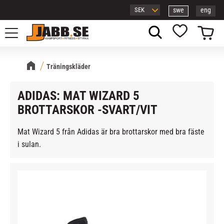
swe
eng
Meny
Kundvagn
Favoriter
Träningskläder
ADIDAS: MAT WIZARD 5
BROTTARSKOR -SVART/VIT
Mat Wizard 5 från Adidas är bra brottarskor med bra fäste
i sulan.