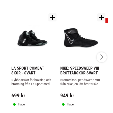
2
LA SPORT COMBAT 
NIKE: SPEEDSWEEP VIII 
NI
SKOR - SVART
BROTTARSKOR SVART
B
S
Nybörjarskor för boxning och 
Brottarskor Speedsweep VIII 
Br
brottning från La Sport med 
från Nike, en lätt brottarsko 
frå
bra fäste, lätta och sköna.
med bra fäste och god 
me
6
ventilation, svart färg.
ven
699
kr
949
kr
8
I lager
I lager