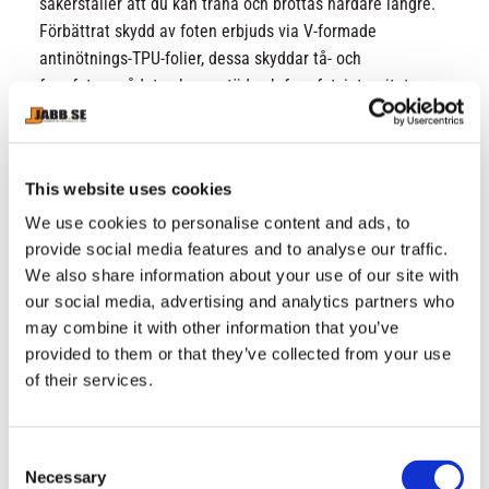
säkerställer att du kan träna och brottas hårdare längre.
Förbättrat skydd av foten erbjuds via V-formade
antinötnings-TPU-folier, dessa skyddar tå- och
framfotsområdet och ger stöd och framfotsintegritet.
Dämpande mellansula En innersula hjälper till att
förbättra dämpningen och komforten i
mellansulområdet. Detta är viktigt för att lägga till
This website uses cookies
komfort till din prestation eftersom du kan lita på att din
sko bibehåller balansen och förbättrar ditt fotfäste på
We use cookies to personalise content and ads, to
mattan.
provide social media features and to analyse our traffic.
We also share information about your use of our site with
One Piece Yttersula Håll kontakten med mattan tack
our social media, advertising and analytics partners who
vare yttersulan i ett stycke. Yttersulan ger optimalt
may combine it with other information that you’ve
grepp och säkert fotfäste på mattan, och ger ett fullt,
provided to them or that they’ve collected from your use
obegränsat rörelseomfång i varje riktning så att du inte
of their services.
blir rotad till platsen och blir ett enkelt mål för din
motståndare. Att ha en flexibel yttersula hjälper dig att
bli mer rörlig och förbättrar smidigheten för att vara i
C
den bästa positionen, speciellt i de tuffaste matcherna
Necessary
o