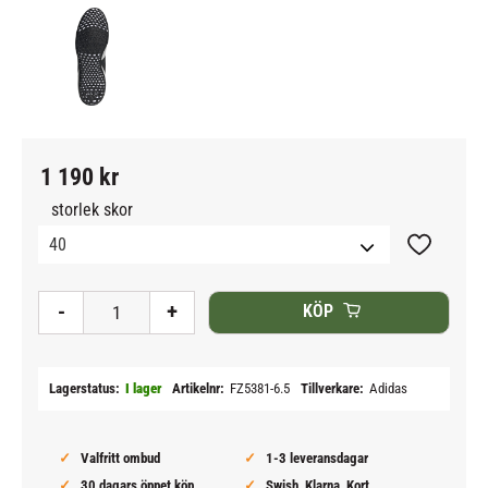
1 190
kr
storlek skor
Lägg till i
-
+
KÖP
Lagerstatus
I lager
Artikelnr
FZ5381-6.5
Tillverkare
Adidas
Valfritt ombud
1-3 leveransdagar
30 dagars öppet köp
Swish, Klarna, Kort