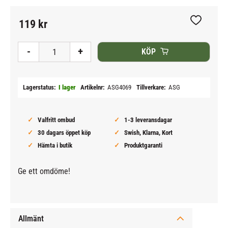
119
kr
Lägg till i
-
+
KÖP
Lagerstatus
I lager
Artikelnr
ASG4069
Tillverkare
ASG
Valfritt ombud
1-3 leveransdagar
30 dagars öppet köp
Swish, Klarna, Kort
Hämta i butik
Produktgaranti
Ge ett omdöme!
Allmänt