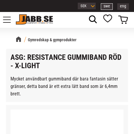
swe
eng
Meny
Kundvagn
Favoriter
Gymredskap & gymprodukter
ASG: RESISTANCE GUMMIBAND RÖD
- X-LIGHT
Mycket användbart gummiband där bara fantasin sätter
gränser, detta band är ett extra lätt band som är 6,4mm
brett.