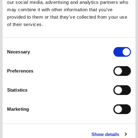
our social media, advertising and analytics partners who
may combine it with other information that you’ve
provided to them or that they’ve collected from your use
of their services.
PHOENIX: STÅLVAJER 
FAIRTEX:  LIGHTWEIGHT 
S
HOPPREP
THAIMITTSAR KPLC5 
B
C
GULD/SVART - 1 PAR
S
Necessary
o
Mycket bra hopprep med 
Nya lätta Thaimittsar från 
Fi
stålvajer som är täckt med 
Fairtex, tillverkade i Thailand.
Sti
n
gummi, hopprepet är 280cm 
av 
199
kr
2 490
kr
1
s
långt men går enkelt att 
sp
Preferences
minska ner i längd.
e
n
t
Statistics
S
LIKNANDE PRODUKTER
e
Marketing
l
e
c
Show details
t