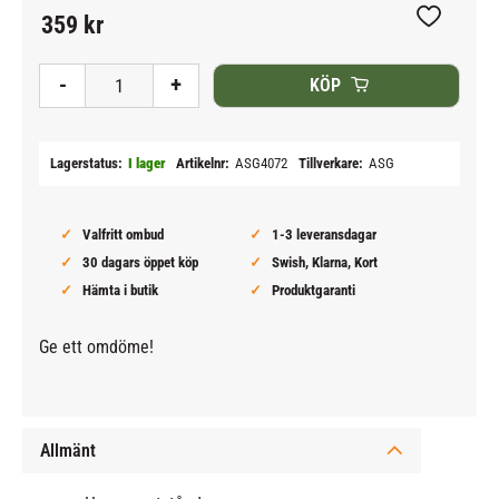
359
kr
Lägg till i
-
+
KÖP
Lagerstatus
I lager
Artikelnr
ASG4072
Tillverkare
ASG
Valfritt ombud
1-3 leveransdagar
30 dagars öppet köp
Swish, Klarna, Kort
Hämta i butik
Produktgaranti
Ge ett omdöme!
Allmänt