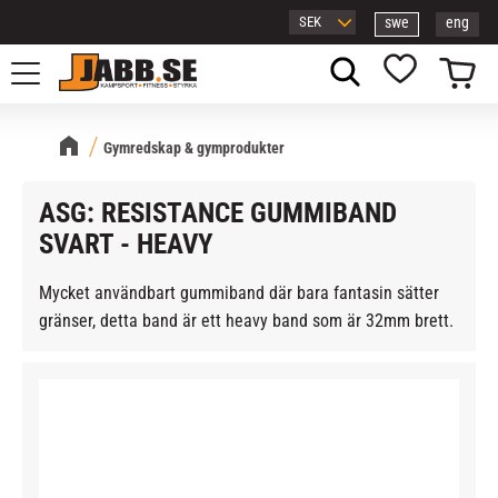
swe
eng
Meny
Kundvagn
Favoriter
Gymredskap & gymprodukter
ASG: RESISTANCE GUMMIBAND
SVART - HEAVY
Mycket användbart gummiband där bara fantasin sätter
gränser, detta band är ett heavy band som är 32mm brett.