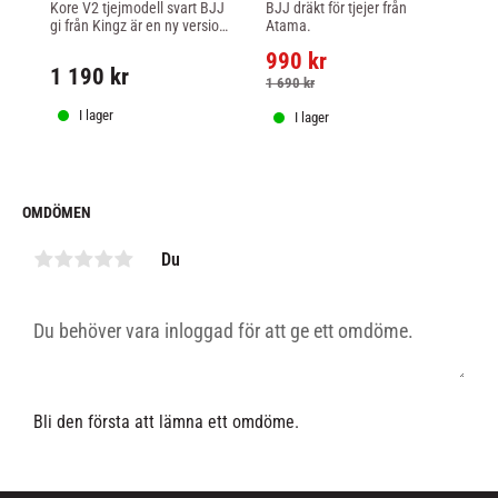
Kore V2 tjejmodell svart BJJ 
BJJ dräkt för tjejer från 
Es
gi från Kingz är en ny version 
Atama.
ny
godkänd för tävling under 
po
990
kr
4
nya IBJJF reglerna 2024.
Ta
1 190
kr
Bra
1 690
kr
1 
bl
I lager
I lager
OMDÖMEN
Du
Bli den första att lämna ett omdöme.