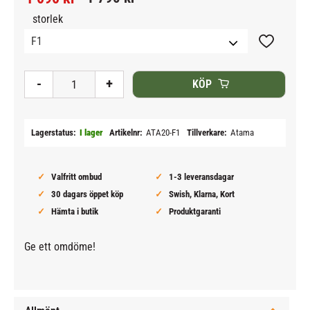
storlek
Lägg till i
-
+
KÖP
Lagerstatus
I lager
Artikelnr
ATA20-F1
Tillverkare
Atama
Valfritt ombud
1-3 leveransdagar
30 dagars öppet köp
Swish, Klarna, Kort
Hämta i butik
Produktgaranti
Ge ett omdöme!