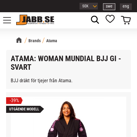
swe
eng
Meny
Kundvagn
Favoriter
Brands
Atama
ATAMA: WOMAN MUNDIAL BJJ GI -
SVART
BJJ dräkt för tjejer från Atama.
39
%
UTGÅENDE MODELL