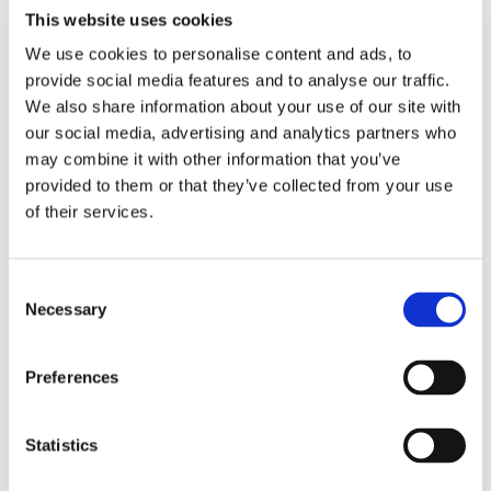
This website uses cookies
We use cookies to personalise content and ads, to
provide social media features and to analyse our traffic.
RELATERADE PRODUKTER
We also share information about your use of our site with
our social media, advertising and analytics partners who
may combine it with other information that you’ve
provided to them or that they’ve collected from your use
of their services.
C
Necessary
o
n
s
Preferences
CHOKEM: 
CHOKEM: PRO FLEX 
O
e
THAIBOXNINGSPAKET 
SUSP MED SUPPORTER
BR
n
BASIC
H
Bra Thaipaket för både 
Perfekt suspensoar för MMA, 
Br
t
Statistics
nybörjare och fortsättare - 
thaiboxning och andra 
är
899
kr
S
inkluderar handskar, 
fullkontaktsporter. Ventilerad 
ko
199
kr
9
benskydd, suspensoar och 
och kraftig suspensoar med 
pa