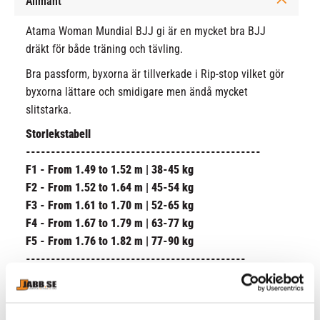
Allmänt
Atama Woman Mundial BJJ gi är en mycket bra BJJ
dräkt för både träning och tävling.
Bra passform, byxorna är tillverkade i Rip-stop vilket gör
byxorna lättare och smidigare men ändå mycket
slitstarka.
Storlekstabell
-----------------------------------------------
F1 - From 1.49 to 1.52 m | 38-45 kg
F2 - From 1.52 to 1.64 m | 45-54 kg
F3 - From 1.61 to 1.70 m | 52-65 kg
F4 - From 1.67 to 1.79 m | 63-77 kg
F5 - From 1.76 to 1.82 m | 77-90 kg
--------------------------------------------
Jabb Fullservice AB fråntar sig ansvaret för fel tvättad
Gi, över 30 graders temperatur och torktumling! alla
dräkter krymper lite även fast dom är förtvättade.