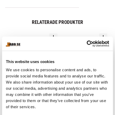
RELATERADE PRODUKTER
This website uses cookies
We use cookies to personalise content and ads, to
provide social media features and to analyse our traffic.
We also share information about your use of our site with
our social media, advertising and analytics partners who
FAIRTEX: SP5 
CHOKEM: 
O
may combine it with other information that you’ve
BENSKYDD - 1 PAR
BOXNINGSLINDOR 3,5 
BR
METER - BLÅ
H
provided to them or that they’ve collected from your use
Mycket lätta och sköna 
Chokem 3,5 meter långa 
Br
of their services.
benskydd handtillverkade i 
Boxningslindor i 100% 
är
Thailand.
polyester. Säljes i par.
ko
1 190
kr
89
kr
9
pa