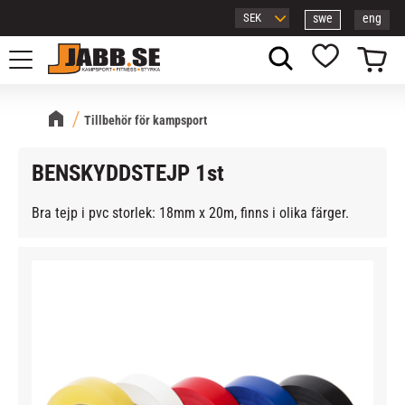
swe
eng
Meny
Kundvagn
Favoriter
Tillbehör för kampsport
BENSKYDDSTEJP 1st
Bra tejp i pvc storlek: 18mm x 20m, finns i olika färger.