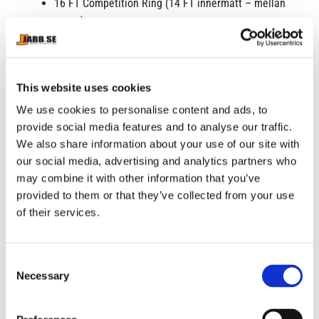
16 FT Competition Ring (14 FT innermått – mellan
repen)
18 FT Competition Ring (16 FT innermått)
20 FT Competition Ring (18 FT innermått)
▪ Kontakta oss
This website uses cookies
We use cookies to personalise content and ads, to
Har du frågor om köp, leveranstid, tryck eller andra
provide social media features and to analyse our traffic.
detaljer?
We also share information about your use of our site with
Tveka inte att kontakta oss via
info@jabb.se
.
our social media, advertising and analytics partners who
may combine it with other information that you’ve
provided to them or that they’ve collected from your use
RELATERADE PRODUKTER
of their services.
C
Necessary
o
n
s