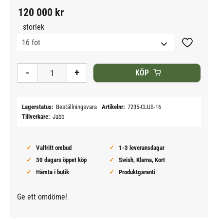
120 000
kr
storlek
Lägg till i
-
+
KÖP
Lagerstatus
Beställningsvara
Artikelnr
7235-CLUB-16
Tillverkare
Jabb
Valfritt ombud
1-3 leveransdagar
30 dagars öppet köp
Swish, Klarna, Kort
Hämta i butik
Produktgaranti
Ge ett omdöme!