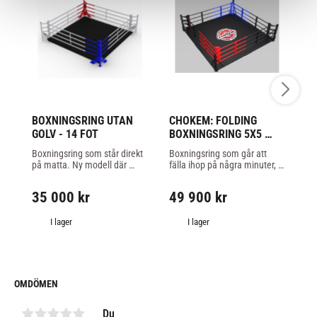
BOXNINGSRING UTAN 
CHOKEM: FOLDING 
P
GOLV - 14 FOT
BOXNINGSRING 5X5 
MA
meter
S
Boxningsring som står direkt 
Boxningsring som går att 
Ta
på matta. Ny modell där 
fälla ihop på några minuter, 
MM
hörnen måste borras i golvet!
stadig och bra boxningsring 
til
3
som ställs direkt på 
en
35 000
kr
49 900
kr
gymmets matta 5x5 meters 
an
5
yttermått.
I lager
I lager
OMDÖMEN
Du