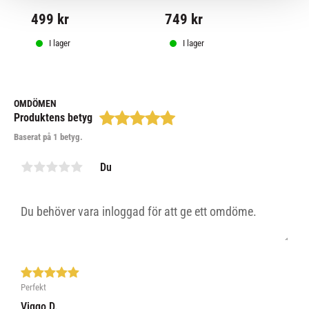
2
matcher.  Platta snören. 
tävling under nya IBJJF 
499
kr
749
kr
Väger cirka 0.5kg
reglerna 2024.
4
I lager
I lager
OMDÖMEN
Produktens betyg
Baserat på 1 betyg.
Du
Perfekt
Viggo D.