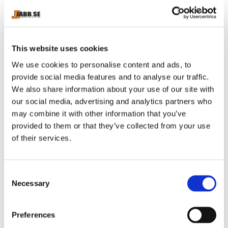
RELATERADE PRODUKTER
This website uses cookies
We use cookies to personalise content and ads, to
provide social media features and to analyse our traffic.
We also share information about your use of our site with
our social media, advertising and analytics partners who
may combine it with other information that you’ve
provided to them or that they’ve collected from your use
of their services.
CHOKEM: CLEAN CUT 
CHOKEM: BJJ BÄLTE - 
DA
2.0 ULTRA LIGHT BJJ GI 
VIT
B
C
- SVART
Stilren Brasiliansk Jiu Jitsu 
Bjj bälte från Chokem.
Br
Necessary
o
dräkt, lätt modell som är 
br
n
godkänd för tävling under 
899
kr
99
kr
7
nya IBJJF reglerna 2025.
s
Preferences
e