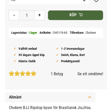
Lägg till i
-
+
KÖP
Lagerstatus
I lager
Artikelnr
CHO119-A0
Tillverkare
Chokem
Valfritt ombud
1-3 leveransdagar
30 dagars öppet köp
Swish, Klarna, Kort
Hämta i butik
Produktgaranti
1 Betyg
Ge ett omdöme!
Allmänt
Chokem BJJ Ripstop byxor för Brasiliansk JiuJitsu.