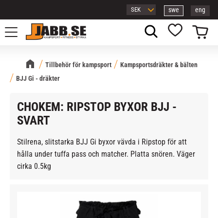
swe
eng
Meny
Kundvagn
Favoriter
Tillbehör för kampsport
Kampsportsdräkter & bälten
BJJ Gi - dräkter
CHOKEM: RIPSTOP BYXOR BJJ -
SVART
Stilrena, slitstarka BJJ Gi byxor vävda i Ripstop för att
hålla under tuffa pass och matcher. Platta snören. Väger
cirka 0.5kg