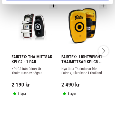
FAIRTEX: THAIMITTSAR 
FAIRTEX:  LIGHTWEIGHT 
C
KPLC2 - 1 PAR
THAIMITTSAR KPLC5 
T
GULD/SVART - 1 PAR
B
KPLC2 från fairtex är 
Nya lätta Thaimittsar från 
Br
Thaimittsar av högsta 
Fairtex, tillverkade i Thailand.
ny
kvalitet, tillverkade i Thailand 
in
8
av äkta läder.
be
2 190
kr
2 490
kr
ta
1 
I lager
I lager