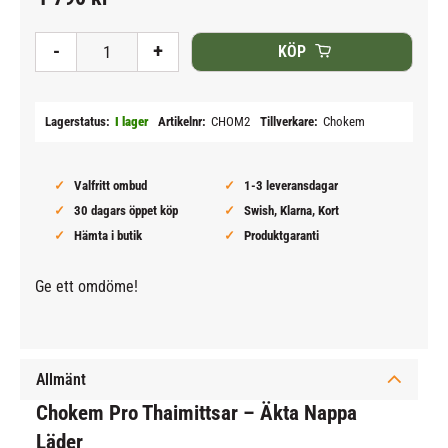
Lägg till i
-
+
KÖP
Lagerstatus
I lager
Artikelnr
CHOM2
Tillverkare
Chokem
Valfritt ombud
1-3 leveransdagar
30 dagars öppet köp
Swish, Klarna, Kort
Hämta i butik
Produktgaranti
Ge ett omdöme!
Allmänt
Chokem Pro Thaimittsar – Äkta Nappa
Läder