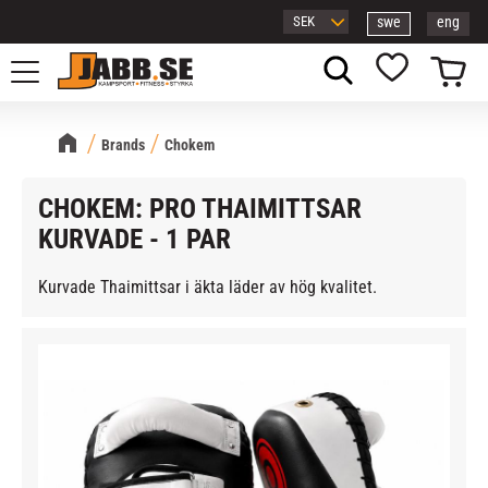
swe
eng
Meny
Kundvagn
Favoriter
Brands
Chokem
CHOKEM: PRO THAIMITTSAR
KURVADE - 1 PAR
Kurvade Thaimittsar i äkta läder av hög kvalitet.