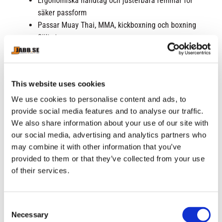
Ergonomiska handtag och justerbara remmar för
säker passform
Passar Muay Thai, MMA, kickboxning och boxning
Säljs i par
Mått
Mått
Storlek
This website uses cookies
Längd
ca 38 cm
We use cookies to personalise content and ads, to
Bredd
ca 20 cm
provide social media features and to analyse our traffic.
We also share information about your use of our site with
Tjocklek
ca 8 cm
our social media, advertising and analytics partners who
may combine it with other information that you’ve
provided to them or that they’ve collected from your use
of their services.
RELATERADE PRODUKTER
C
Necessary
o