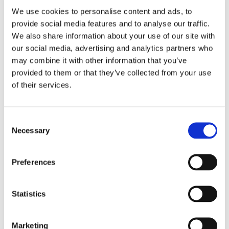
We use cookies to personalise content and ads, to
RELATERADE PRODUKTER
provide social media features and to analyse our traffic.
We also share information about your use of our site with
our social media, advertising and analytics partners who
may combine it with other information that you’ve
provided to them or that they’ve collected from your use
of their services.
C
Necessary
o
n
DAX: BUDO BÄLTE - 
PHOENIX: BASIC 
MI
s
Preferences
GUL/GRÖN
EDITION TAEKWONDO 
K
e
DOBOK DRÄKT - VIT
Moon bälte för Judo, Karate 
Bra nybörjardräkt för 
Ju
n
och TaeKwonDo m.m. 
TaeKwonDo från Phoenix, 
Mi
t
Statistics
gul/grön färg.
både för barn, ungdomar och 
ax
79
kr
299
kr
3
vuxna.
S
e
Marketing