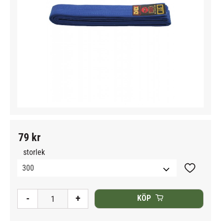
79
kr
storlek
Lägg till i
-
+
KÖP