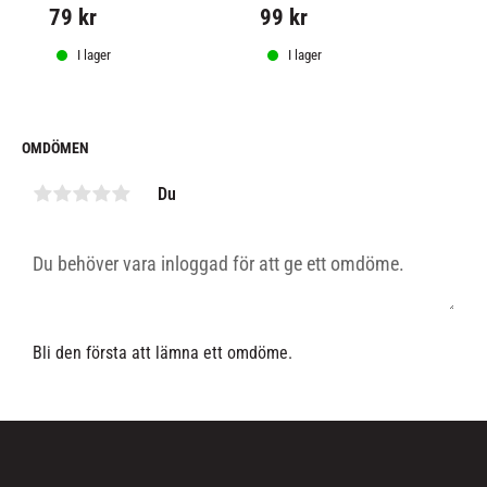
79
kr
99
kr
1
I lager
I lager
OMDÖMEN
Du
Bli den första att lämna ett omdöme.