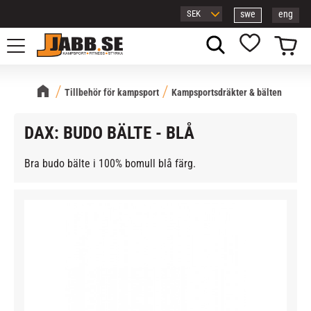
swe
eng
Meny
Kundvagn
Favoriter
Tillbehör för kampsport
Kampsportsdräkter & bälten
DAX: BUDO BÄLTE - BLÅ
Bra budo bälte i 100% bomull blå färg.