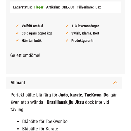
Lagerstatus
I lager
Artikelnr
GBL-300
Tillverkare
Dax
Valfritt ombud
1-3 leveransdagar
30 dagars öppet köp
Swish, Klarna, Kort
Hämta i butik
Produktgaranti
Ge ett omdöme!
Allmänt
Perfekt bälte blå färg för
Judo, karate, TaeKwon-Do
, går
även att använda i
Brasiliansk jiu Jitsu
dock inte vid
tävling.
Blåbälte för TaeKwonDo
Blåbälte för Karate