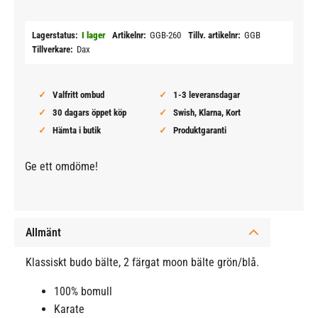
Lagerstatus
I lager
Artikelnr
GGB-260
Tillv. artikelnr
GGB
Tillverkare
Dax
Valfritt ombud
1-3 leveransdagar
30 dagars öppet köp
Swish, Klarna, Kort
Hämta i butik
Produktgaranti
Ge ett omdöme!
Allmänt
Klassiskt budo bälte, 2 färgat moon bälte grön/blå.
100% bomull
Karate