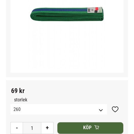
69
kr
storlek
Lägg till i
-
+
KÖP