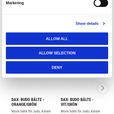
Marketing
l
e
c
Show details
t
LIKNANDE PRODUKTER
i
o
ALLOW ALL
n
ALLOW SELECTION
DENY
DAX: BUDO BÄLTE - 
DAX: BUDO BÄLTE - 
DA
ORANGE/GRÖN
VIT/GRÖN
V
Moon bälte för Judo, Karate 
Moon bälte för Judo, Karate 
Mo