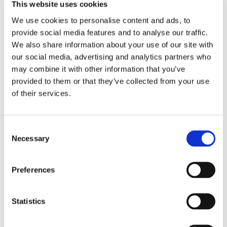
This website uses cookies
We use cookies to personalise content and ads, to
provide social media features and to analyse our traffic.
RELATERADE PRODUKTER
We also share information about your use of our site with
our social media, advertising and analytics partners who
may combine it with other information that you’ve
provided to them or that they’ve collected from your use
of their services.
C
Necessary
o
n
s
Preferences
DAX: BUDO BÄLTE - LILA
MIZUNO: SHIRO PLUS 
C
e
KIDS JUDODRÄKT - VIT
B
n
M
Bra budo bälte i 100% bomull 
Judodräkt för barn från 
5 
t
Statistics
lila färg.
Mizuno med blå patchar på 
Bo
axlarna, vitbälte ingår.
Säl
S
69
kr
379
kr
1
e