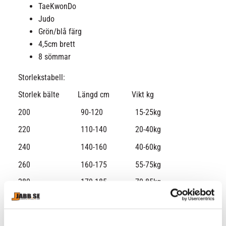
TaeKwonDo
Judo
Grön/blå färg
4,5cm brett
8 sömmar
Storlekstabell:
Storlek bälte Längd cm Vikt kg
200 90-120 15-25kg
220 110-140 20-40kg
240 140-160 40-60kg
260 160-175 55-75kg
280 170-185 70-85kg
300 185-195 85-100kg
330 190-210 100-150kg