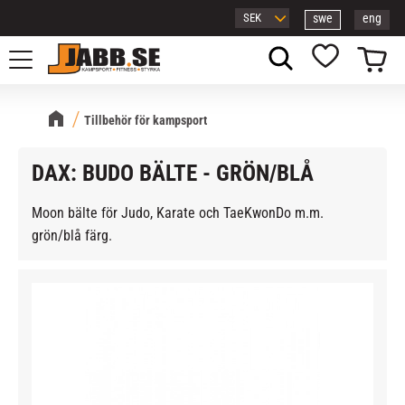
swe
eng
Meny
Kundvagn
Favoriter
Tillbehör för kampsport
DAX: BUDO BÄLTE - GRÖN/BLÅ
Moon bälte för Judo, Karate och TaeKwonDo m.m.
grön/blå färg.