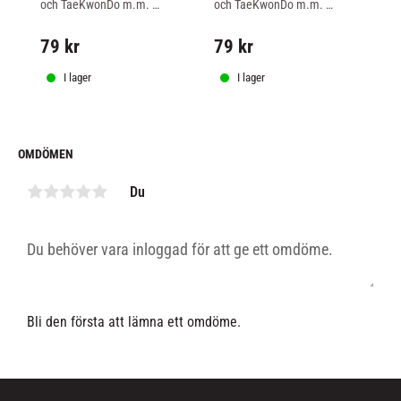
och TaeKwonDo m.m. 
och TaeKwonDo m.m. 
oc
orange/grön färg.
vit/grön färg.
fä
79
kr
79
kr
7
I lager
I lager
OMDÖMEN
Du
Bli den första att lämna ett omdöme.