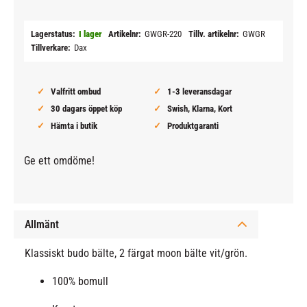
Lagerstatus
I lager
Artikelnr
GWGR-220
Tillv. artikelnr
GWGR
Tillverkare
Dax
Valfritt ombud
1-3 leveransdagar
30 dagars öppet köp
Swish, Klarna, Kort
Hämta i butik
Produktgaranti
Ge ett omdöme!
Allmänt
Klassiskt budo bälte, 2 färgat moon bälte vit/grön.
100% bomull