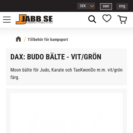
swe
eng
Meny
Kundvagn
Favoriter
Tillbehör för kampsport
DAX: BUDO BÄLTE - VIT/GRÖN
Moon bälte för Judo, Karate och TaeKwonDo m.m. vit/grön
färg.