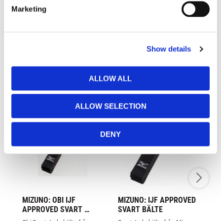
e
Marketing
l
e
c
Show details
t
LIKNANDE PRODUKTER
i
o
ALLOW ALL
n
ALLOW SELECTION
DENY
MIZUNO: OBI IJF 
MIZUNO: IJF APPROVED 
DA
APPROVED SVART 
SVART BÄLTE
BÄLTE