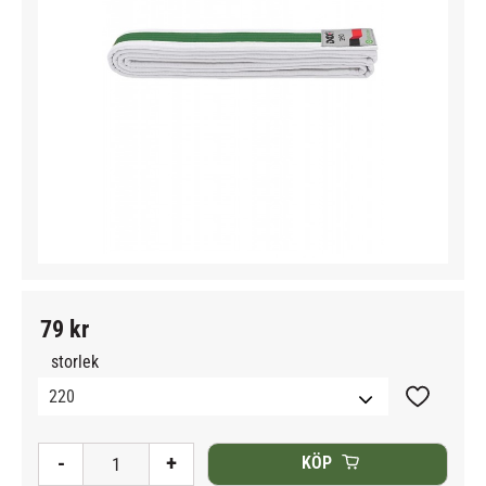
79
kr
storlek
Lägg till i
-
+
KÖP