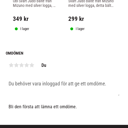
Obi Svart Judo bälte från 
Svart Judo bälte från Mizuno 
Bjj
Mizuno med silver logga, 
med silver logga, detta bälte 
sli
detta bälte är IJF märkt och 
är IJF märkt och godkänt.
me
godkänt.
sp
349
kr
299
kr
1
mö
bra
I lager
I lager
OMDÖMEN
Du
Bli den första att lämna ett omdöme.