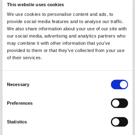
This website uses cookies
We use cookies to personalise content and ads, to
provide social media features and to analyse our traffic.
RELATERADE PRODUKTER
We also share information about your use of our site with
our social media, advertising and analytics partners who
may combine it with other information that you’ve
provided to them or that they’ve collected from your use
of their services.
C
Necessary
o
n
s
Preferences
DAX: BUDO BÄLTE - 
PHOENIX: BUDO BÄLTE 
MI
e
BRUN
- VIT/GUL
K
n
Bra budo bälte i 100% bomull 
Budo bälte i vit/gul färg 
Ju
t
Statistics
brun färg.
tillverkad i bomull och 
Mi
S
polyester blandning.
ax
79
kr
99
kr
3