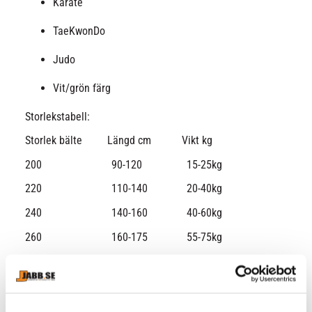
Karate
TaeKwonDo
Judo
Vit/grön färg
Storlekstabell:
Storlek bälte Längd cm Vikt kg
200 90-120 15-25kg
220 110-140 20-40kg
240 140-160 40-60kg
260 160-175 55-75kg
280 170-185 70-85kg
300 185-195 85-100kg
330 190-210 100-150kg