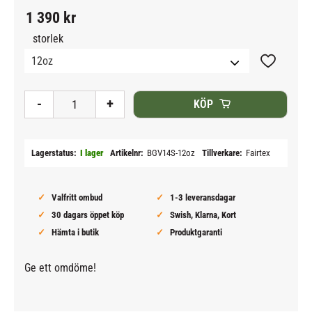
1 390
kr
storlek
Lägg till i
-
+
KÖP
Lagerstatus
I lager
Artikelnr
BGV14S-12oz
Tillverkare
Fairtex
Valfritt ombud
1-3 leveransdagar
30 dagars öppet köp
Swish, Klarna, Kort
Hämta i butik
Produktgaranti
Ge ett omdöme!