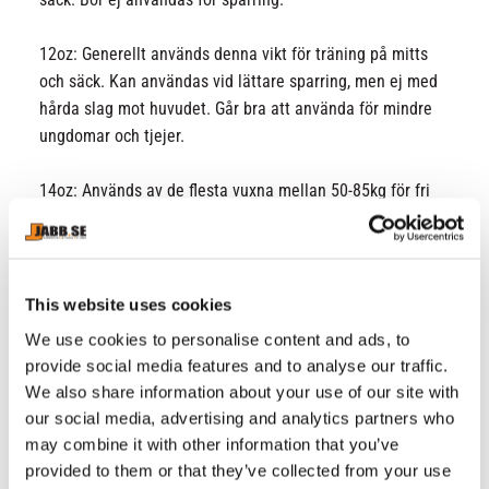
12oz: Generellt används denna vikt för träning på mitts
och säck. Kan användas vid lättare sparring, men ej med
hårda slag mot huvudet. Går bra att använda för mindre
ungdomar och tjejer.
14oz: Används av de flesta vuxna mellan 50-85kg för fri
sparring. Ju tyngre handske desto mer stoppning är det
i den. Det är viktigt att ha minst 14oz vid fri sparring,
både för dig och den du sparras med.
This website uses cookies
16oz: Används vid fri sparring av större killar och de
We use cookies to personalise content and ads, to
som slår hårt. 16oz rekommenderas starkt av de flesta
provide social media features and to analyse our traffic.
klubbar om man ska sparras hårt med slag mot huvudet.
We also share information about your use of our site with
our social media, advertising and analytics partners who
Tänk på att precis som med skor så töjer och formar sig
may combine it with other information that you’ve
handskarna. Det är bra om de sitter tight när ni köper
provided to them or that they’ve collected from your use