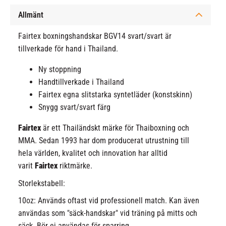
Allmänt
Fairtex boxningshandskar BGV14 svart/svart är
tillverkade för hand i Thailand.
Ny stoppning
Handtillverkade i Thailand
Fairtex egna slitstarka syntetläder (konstskinn)
Snygg svart/svart färg
Fairtex
är ett Thailändskt märke för Thaiboxning och
MMA. Sedan 1993 har dom producerat utrustning till
hela världen, kvalitet och innovation har alltid
varit
Fairtex
riktmärke.
Storlekstabell:
10oz: Används oftast vid professionell match. Kan även
användas som "säck-handskar" vid träning på mitts och
säck. Bör ej användas för sparring.