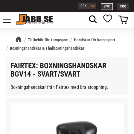
swe
eng
Meny
Kundvagn
Favoriter
Tillbehör för kampsport
Handskar för kampsport
Boxningshandskar & Thaiboxningshandskar
FAIRTEX: BOXNINGSHANDSKAR
BGV14 - SVART/SVART
Boxningshandskar från Fairtex med bra stoppning.