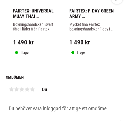
FAIRTEX: UNIVERSAL 
FAIRTEX: F-DAY GREEN 
FA
MUAY THAI 
ARMY 
M
BOXNINGSHANDSKAR - 
BOXNINGSHANDSKAR
B
Boxningshandskar i svart 
Mycket fina Fairtex 
Bo
SVART
VI
färg i läder från Fairtex.
boxningshandskar F-day i 
fä
special version.
1 490
kr
1 490
kr
1
I lager
I lager
OMDÖMEN
Du