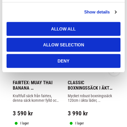
LIKNANDE PRODUKTER
c
Show details
t
i
o
ALLOW ALL
n
ALLOW SELECTION
DENY
FAIRTEX: MUAY THAI 
CLASSIC 
J
BANANA 
BOXNINGSSÄCK I ÄKTA 
F
BOXNINGSSÄCK FYLLD 
LÄDER SVART FYLLD - 
Kraftfull säck från fairtex, 
Mycket robust boxningssäck 
Bo
- 180CM
120cm
denna säck kommer fylld och 
120cm i äkta läder, 
so
väger runt 35kg.
boxningssäcken kommer 
til
fylld och väger runt 36kg och 
ma
3 590
kr
3 990
kr
1
kedja ingår, svart färg.
ke
I lager
I lager