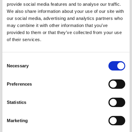
provide social media features and to analyse our traffic.
We also share information about your use of our site with
our social media, advertising and analytics partners who
may combine it with other information that you’ve
provided to them or that they’ve collected from your use
of their services.
C
Necessary
o
VENUM: CHALLENGER 
ZEBRA: MMA MATTA 
AD
n
PRO RYGGSÄCK - 
RG200 SMOOTH VINYL 
B
CAMO/BLÅ
ANTISLIP 2M X 1M 4cm 
S
s
Bra ryggsäck från Venum, 
Zebra MMA matta - RG 200 
Ad
Preferences
tjock - SVART
e
Challenger Pro rymmer ca 
kg/m3 - Antislip - 2 meter x 1 
Ho
22,5 liter och kommer i 
meter - 4cm tjock svart färg
fö
n
999
kr
2 290
kr
8
snygg camo färg.
t
Statistics
S
e
Marketing
l
e