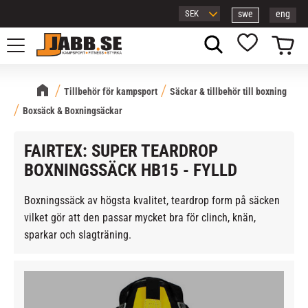
swe
eng
Meny
Kundvagn
Favoriter
Tillbehör för kampsport
Säckar & tillbehör till boxning
Boxsäck & Boxningsäckar
FAIRTEX: SUPER TEARDROP
BOXNINGSSÄCK HB15 - FYLLD
Boxningssäck av högsta kvalitet, teardrop form på säcken
vilket gör att den passar mycket bra för clinch, knän,
sparkar och slagträning.