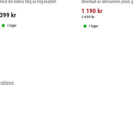
med din bältes färg av hög kvalitet.
tillverkad av återvunnen plast, 
rörlighet och smidighet till den 
1 190
kr
Primus Lite.
399
kr
1 690
kr
I lager
I lager