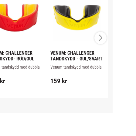
M: CHALLENGER 
VENUM: CHALLENGER 
VENUM: CH
SKYDD- RÖD/GUL
TANDSKYDD - GUL/SVART
TANDSKYDD
tandskydd med dubbla 
Venum tandskydd med dubbla 
Venum tandsk
bra passform och en 
lager, bra passform och en 
lager, bra pas
 med shock wave 
botten med shock wave 
botten med s
kr
159
kr
159
kr
 för att bättre 
mönster för att bättre 
mönster för att
ra träffar.
absorbera träffar.
absorbera träf