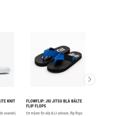
TE KNIT 
FLOWFLIP: JIU JITSU BLÅ BÄLTE 
FLOWFLIP: 
FLIP FLOPS
FLIP FLOP
de ovandel, 
Ett måste för alla BJJ utövare, flip flops 
Ett måste för 