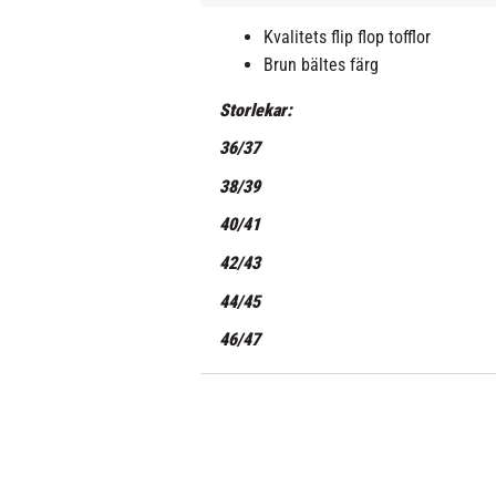
Kvalitets flip flop tofflor
Brun bältes färg
Storlekar:
36/37
38/39
40/41
42/43
44/45
46/47