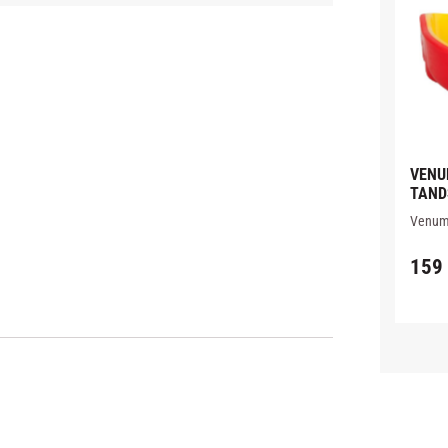
VENU
TAND
Venum 
lager, 
botten
159
mönster
absorbe