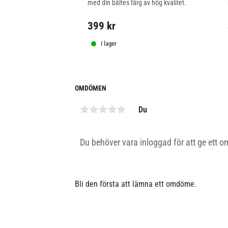
med din bältes färg av hög kvalitet.
399
kr
I lager
OMDÖMEN
Du
Bli den första att lämna ett omdöme.