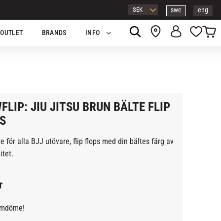
swe
eng
Kundv
Favor
OUTLET
BRANDS
INFO
FLIP: JIU JITSU BRUN BÄLTE FLIP
S
e för alla BJJ utövare, flip flops med din bältes färg av
itet.
r
omdöme!