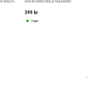
ger ännu mer 
med din bältes färg av hög kvalitet.
med din bälte
älskade 
399
kr
399
kr
I lager
I lager