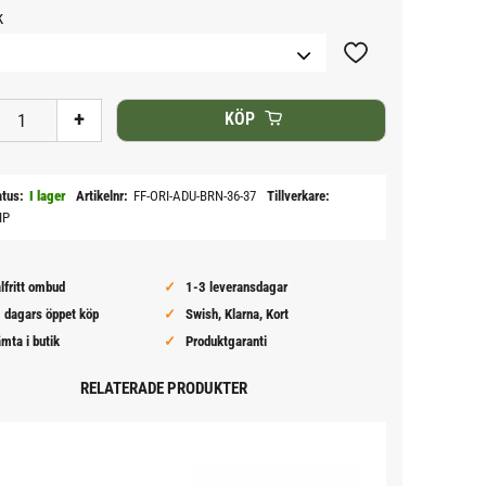
k
Lägg till i favoriter
+
KÖP
atus
I lager
Artikelnr
FF-ORI-ADU-BRN-36-37
Tillverkare
IP
lfritt ombud
1-3 leveransdagar
 dagars öppet köp
Swish, Klarna, Kort
mta i butik
Produktgaranti
RELATERADE PRODUKTER