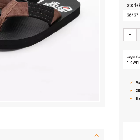
storle
-
Lagerst
FLOWFL
Va
30
Hä