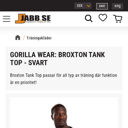
swe
eng
Meny
Kundvagn
Favoriter
Träningskläder
GORILLA WEAR: BROXTON TANK
TOP - SVART
Broxton Tank Top passar för all typ av träning där funktion
är en prioritet!