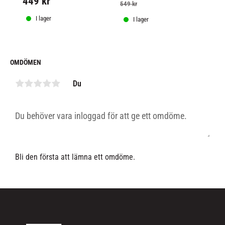
449
kr
ärmlös cut.
ut
549
kr
3
I lager
I lager
OMDÖMEN
Du
Bli den första att lämna ett omdöme.