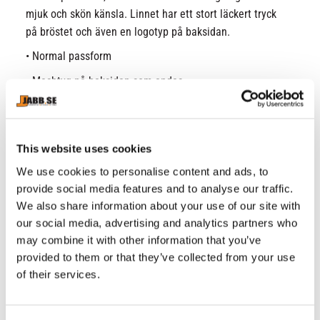
mjuk och skön känsla. Linnet har ett stort läckert tryck
på bröstet och även en logotyp på baksidan.
• Normal passform
• Meshtyg på baksidan som andas
• Tryckta logotyper
• Slitstarka dubbla sömmar
• Behaglig t-shirtkrage
This website uses cookies
We use cookies to personalise content and ads, to
Storlek & passform
provide social media features and to analyse our traffic.
Modellens storlek: L
We also share information about your use of our site with
Modellens längd: 185 cm
our social media, advertising and analytics partners who
may combine it with other information that you’ve
Modellens vikt: 88 kg
provided to them or that they’ve collected from your use
of their services.