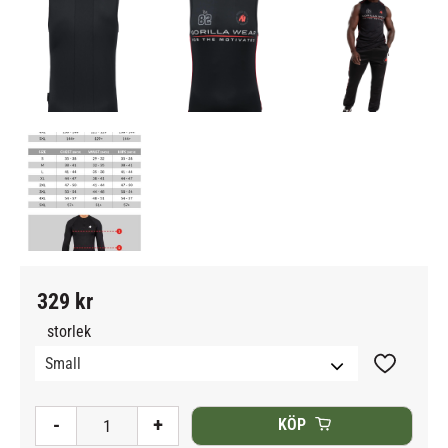
329
kr
storlek
Lägg till i
-
+
KÖP