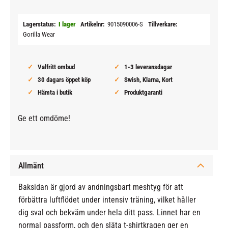
Lagerstatus
I lager
Artikelnr
9015090006-S
Tillverkare
Gorilla Wear
Valfritt ombud
1-3 leveransdagar
30 dagars öppet köp
Swish, Klarna, Kort
Hämta i butik
Produktgaranti
Ge ett omdöme!
Allmänt
Baksidan är gjord av andningsbart meshtyg för att
förbättra luftflödet under intensiv träning, vilket håller
dig sval och bekväm under hela ditt pass. Linnet har en
normal passform, och den släta t-shirtkragen ger en