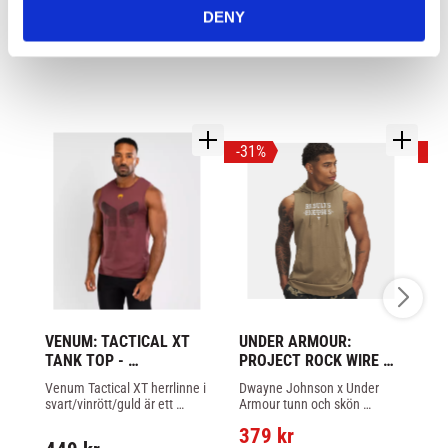
DENY
LIKNANDE PRODUKTER
31
%
2
VENUM: TACTICAL XT 
UNDER ARMOUR: 
VE
TANK TOP - 
PROJECT ROCK WIRE 
U
SVART/VINRÖD/GULD
SLEEVELESS HOODIE - 
-
Venum Tactical XT herrlinne i 
Dwayne Johnson x Under 
Ve
BRUN
svart/vinrött/guld är ett 
Armour tunn och skön 
Un
klassiskt bomullslinne med 
armlös hoodie.
lin
379
kr
2
rund halsringning och öppen 
lä