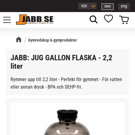
swe
eng
Meny
Kundvagn
Favoriter
Gymredskap & gymprodukter
JABB: JUG GALLON FLASKA - 2,2
liter
Rymmer upp till 2,2 liter - Perfekt för gymmet - För vatten
eller annan dryck - BPA och DEHP-fri.