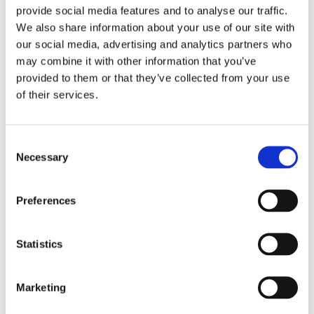
provide social media features and to analyse our traffic.
We also share information about your use of our site with
our social media, advertising and analytics partners who
may combine it with other information that you’ve
provided to them or that they’ve collected from your use
of their services.
C
Necessary
o
CHOKEM: SOLID 2.0 
OPRO: TANDSKYDD 
S
n
BOXNINGSHANDSKAR - 
SILVER + FITTING CAGE 
OM
DARK
- VIT/SVART
K
s
Robusta boxningshandskar 
Dubbellager-tandskydd Silver 
Na
Preferences
tillverkade i konstläder, med 
från Opro skyddar bättre än 
re
e
stabil kardborre och bra 
enlagers tandskydd - 
fi
n
399
kr
179
kr
1
stoppning för sparring och 
Patenterade design - Bättre 
3-
mittsträning.
passform - Tillverkad i 
Nö
t
Statistics
England - vit färg
ba
S
in
hj
e
Marketing
in
l
ko
12
e
LIKNANDE PRODUKTER