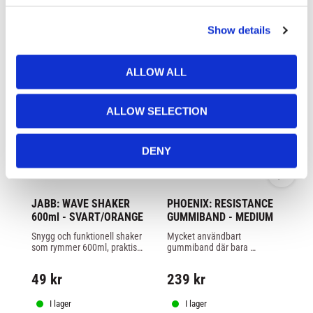
c
Show details
t
i
o
ALLOW ALL
n
ALLOW SELECTION
DENY
JABB: WAVE SHAKER 
PHOENIX: RESISTANCE 
C.
600ml - SVART/ORANGE
GUMMIBAND - MEDIUM
U
Snygg och funktionell shaker 
Mycket användbart 
Un
som rymmer 600ml, praktiskt 
gummiband där bara 
Sp
skruvlock vilket är säkrare 
fantasin sätter gränser, detta 
för
när du skakar.
band är ett medium band 
di
49
kr
239
kr
4
som är 21mm brett.
I lager
I lager