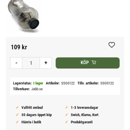
109
kr
Lägg till i
-
+
KÖP
Lagerstatus
I lager
Artikelnr
SSG0122
Tillv. artikelnr
SSG0122
Tillverkare
Jabb.se
Valfritt ombud
1-3 leveransdagar
30 dagars öppet köp
Swish, Klarna, Kort
Hämta i butik
Produktgaranti