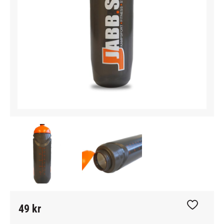
49
kr
Lägg till i