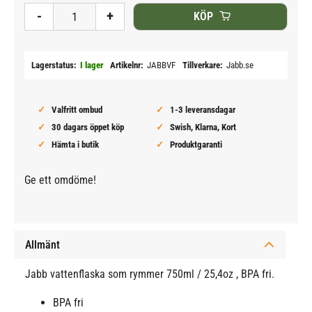
-
+
KÖP
Lagerstatus
I lager
Artikelnr
JABBVF
Tillverkare
Jabb.se
Valfritt ombud
1-3 leveransdagar
30 dagars öppet köp
Swish, Klarna, Kort
Hämta i butik
Produktgaranti
Ge ett omdöme!
Allmänt
Jabb vattenflaska som rymmer 750ml / 25,4oz , BPA fri.
BPA fri