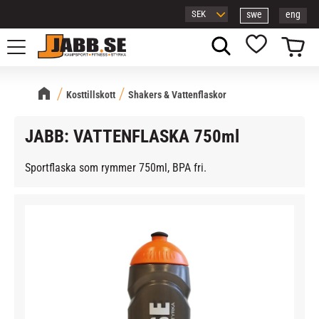
swe
eng
Meny
Kundvagn
Favoriter
Kosttillskott
Shakers & Vattenflaskor
JABB: VATTENFLASKA 750ml
Sportflaska som rymmer 750ml, BPA fri.