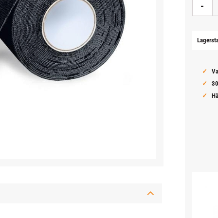
-
Lagerst
Va
30
Hä