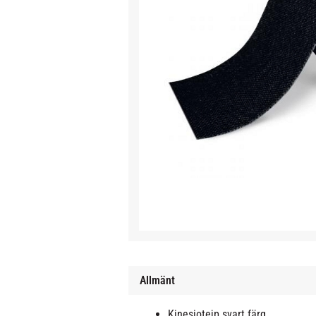
Allmänt
Kinesiotejp svart färg