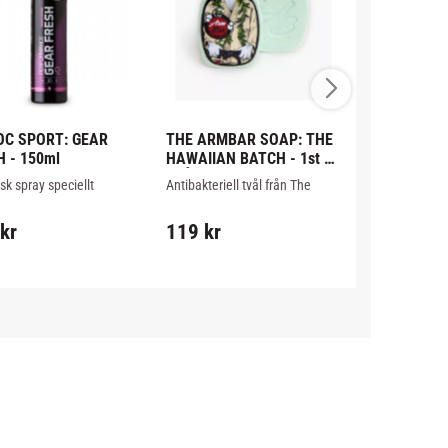
OC SPORT: GEAR 
THE ARMBAR SOAP: THE 
CHOKEM: PR
 - 150ml
HAWAIIAN BATCH - 1st 
SUSP MED 
TVÅL
sk spray speciellt 
Antibakteriell tvål från The 
Perfekt suspe
ad för säker, snabb och 
Armbar Soap Company,  bra 
thaiboxning o
v minskning av fukt och 
för dig som kommer i kontakt 
fullkontaktspo
kr
119
kr
199
kr
kt.
med svettiga mattor och 
och kraftig s
träningspartners.
gummi på sido