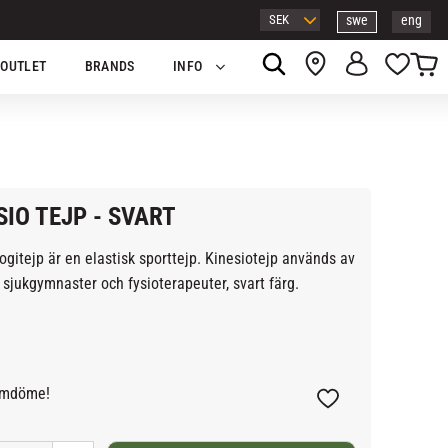
swe
eng
Kundv
Favor
OUTLET
BRANDS
INFO
SIO TEJP - SVART
ogitejp är en elastisk sporttejp. Kinesiotejp används av
sjukgymnaster och fysioterapeuter, svart färg.
omdöme!
Lägg till i favoriter