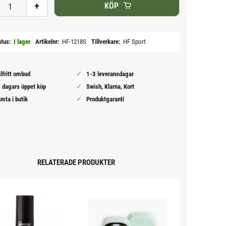
+
KÖP
atus
I lager
Artikelnr
HF-1218S
Tillverkare
HF Sport
lfritt ombud
1-3 leveransdagar
 dagars öppet köp
Swish, Klarna, Kort
mta i butik
Produktgaranti
RELATERADE PRODUKTER