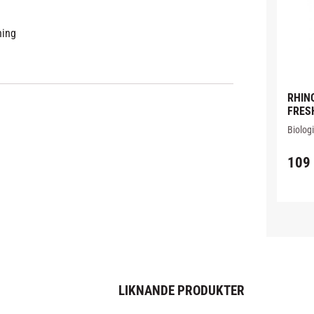
ning
RHIN
FRESH
Biologi
utveckl
effekti
109
svettlu
LIKNANDE PRODUKTER