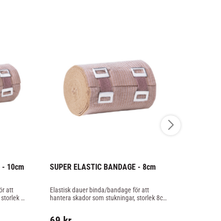
 - 10cm
SUPER ELASTIC BANDAGE - 8cm
KINESIO TE
 att 
Elastisk dauer binda/bandage för att 
Kinesiologitej
storlek 
hantera skador som stukningar, storlek 8cm 
Kinesiotejp 
bred och 4,5 meter lång.
sjukgymnaster
färg.
69
kr
79
kr