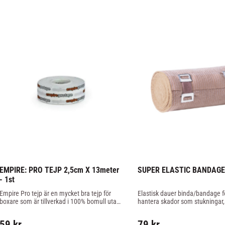
EMPIRE: PRO TEJP 2,5cm X 13meter 
SUPER ELASTIC BANDAGE
- 1st
Empire Pro tejp är en mycket bra tejp för 
Elastisk dauer binda/bandage för
boxare som är tillverkad i 100% bomull utan 
hantera skador som stukningar, 
stretch, tejpen är ett måste för en 
10cm bred och 4,5 meter lång.
"Cornerman"
59
kr
79
kr