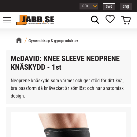
swe
eng
Meny
Kundvagn
Favoriter
Gymredskap & gymprodukter
McDAVID: KNEE SLEEVE NEOPRENE
KNÄSKYDD - 1st
Neoprene knäskydd som värmer och ger stöd för ditt knä,
bra passform då knävecket är sömlöst och har anatomisk
design.