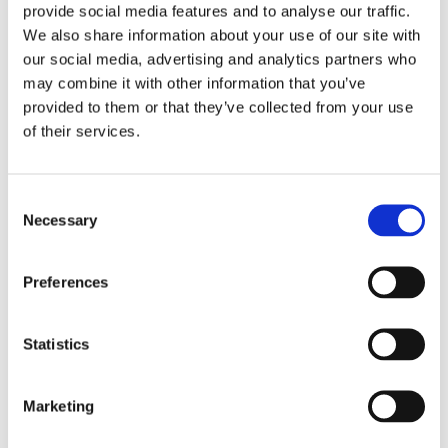
provide social media features and to analyse our traffic.
29
%
We also share information about your use of our site with
our social media, advertising and analytics partners who
may combine it with other information that you’ve
provided to them or that they’ve collected from your use
of their services.
C
Necessary
o
CHOKEM: CLEAN CUT 
VENUM: x ILIA TOPURIA 
PH
n
LÅNGÄRMAD 
UNMATCHED TANK TOP 
T
RASHGUARD - SVART
- SVART/GULD
G
s
Långärmad Clean Cut 
Venum x Ilia Topura 
Br
Preferences
rashguard från Chokem.
Unmatched Tank Top är ett 
pla
e
249
kr
linne i atletisk passform - 
ta
n
349
kr
2
lämplig för gymmet och 
349
kr
utanför.
t
Statistics
S
e
Marketing
l
LIKNANDE PRODUKTER
e