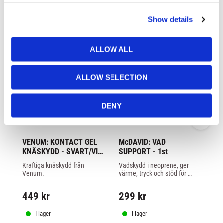
c
Show details
t
i
o
ALLOW ALL
n
ALLOW SELECTION
DENY
VENUM: KONTACT GEL 
McDAVID: VAD 
Mc
KNÄSKYDD - SVART/VIT 
SUPPORT - 1st
D
- 1 PAR
S
Kraftiga knäskydd från 
Vadskydd i neoprene, ger 
X-
Venum.
värme, tryck och stöd för 
Mc
vaden.
kn
ty
449
kr
299
kr
6
sty
pa
I lager
I lager