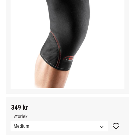
349
kr
storlek
Lägg till i