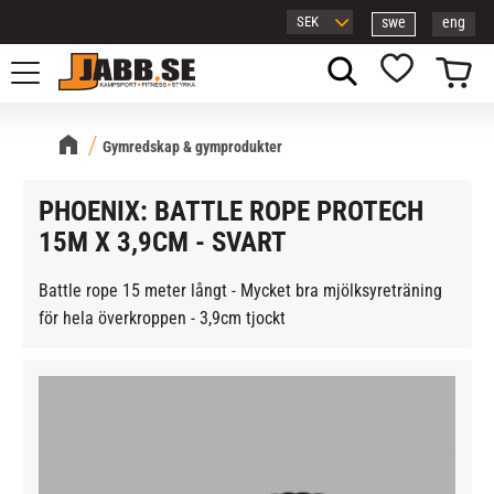
swe
eng
Meny
Kundvagn
Favoriter
Gymredskap & gymprodukter
PHOENIX: BATTLE ROPE PROTECH
15M X 3,9CM - SVART
Battle rope 15 meter långt - Mycket bra mjölksyreträning
för hela överkroppen - 3,9cm tjockt