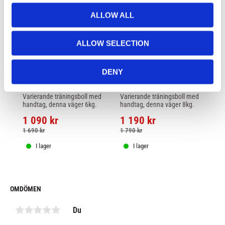
o
ALLOW ALL
n
ALLOW SELECTION
DENY
SUPLES FIT BALL - 6kg
SUPLES FIT BALL - 8kg
PH
K
Varierande träningsboll med 
Varierande träningsboll med 
Tr
handtag, denna väger 6kg.
handtag, denna väger 8kg.
tr
öv
1 090
kr
1 190
kr
tr
3
1 690
kr
1 790
kr
I lager
I lager
OMDÖMEN
Du