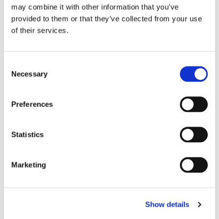
may combine it with other information that you’ve
provided to them or that they’ve collected from your use
of their services.
PHOENIX: FOAM 
PHOENIX: ESCRIMA 
P
ESCRIMA PINNE 50cm - 
RATTAN 65cm - 1st
U
BLÅ
65
C
Vadderad Escrima pinne för 
Escrima pinne som är 65cm 
Es
Necessary
träning, 50cm lång.
lång och ca 2,4cm i diameter, 
lå
o
lätt vikt trä.
os
n
189
kr
169
kr
1
s
Preferences
e
n
t
Statistics
S
LIKNANDE PRODUKTER
e
Marketing
l
e
c
36
%
34
%
Show details
t
i