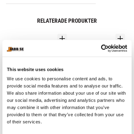
RELATERADE PRODUKTER
This website uses cookies
We use cookies to personalise content and ads, to
provide social media features and to analyse our traffic.
We also share information about your use of our site with
our social media, advertising and analytics partners who
FAIRTEX: THAIMITTSAR 
SANABUL: STICKER 
FA
KPLC2 - 1 PAR
BOMB KIDS 
B
may combine it with other information that you’ve
BOXNINGSHANDSKAR - 
B
KPLC2 från fairtex är 
Boxningshandskar för barn - 
Kra
provided to them or that they’ve collected from your use
DINO JUNGLE
-
Thaimittsar av högsta 
Sticker Bomb edition - Dino 
de
of their services.
kvalitet, tillverkade i Thailand 
Jungle design
vä
2 190
kr
349
kr
3
av äkta läder.