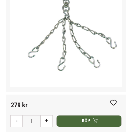
279
kr
Lägg till i
-
+
KÖP