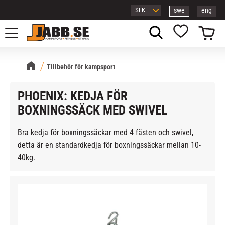
swe
eng
Meny
Kundvagn
Favoriter
Tillbehör för kampsport
PHOENIX: KEDJA FÖR
BOXNINGSSÄCK MED SWIVEL
Bra kedja för boxningssäckar med 4 fästen och swivel,
detta är en standardkedja för boxningssäckar mellan 10-
40kg.