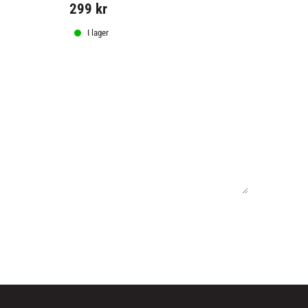
299
kr
990
kr
I lager
I lager