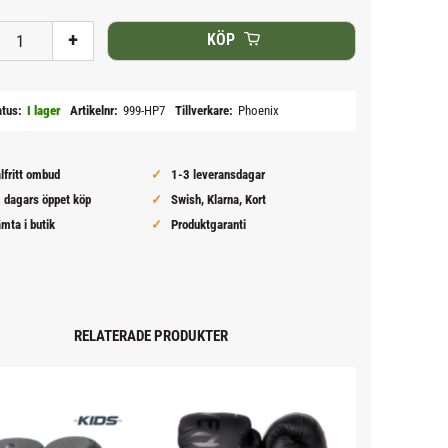
+
KÖP
atus
I lager
Artikelnr
999-HP7
Tillverkare
Phoenix
lfritt ombud
1-3 leveransdagar
 dagars öppet köp
Swish, Klarna, Kort
mta i butik
Produktgaranti
RELATERADE PRODUKTER