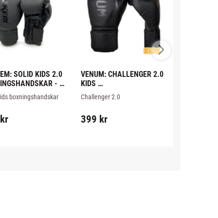
M: SOLID KIDS 2.0 
VENUM: CHALLENGER 2.0 
VENUM: CO
INGSHANDSKAR - 
KIDS 
KIDS 
BOXNINGSHANDSKAR - 
BOXNINGS
Kids boxningshandskar 
Challenger 2.0 
Boxningshands
SVART/SVART
andske tillverkad i 
boxningshandskar för barn 
från Venum.
kinn och PU, bra med 
från Venum i svart/svart färg.
kr
399
kr
399
kr
ng för sparring och 
räning.