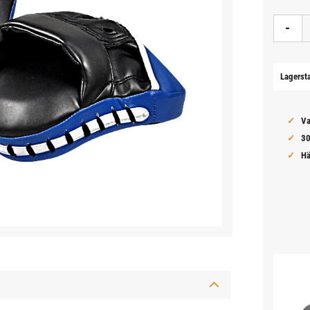
-
Lagerst
Va
30
Hä