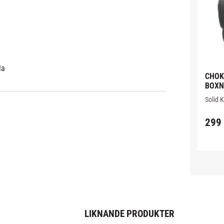
la
CHOKE
BOXN
DARK
Solid 
är en h
konsts
299
stoppni
mittst
LIKNANDE PRODUKTER