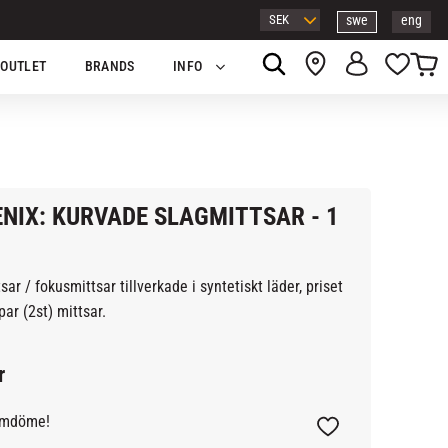
swe
eng
Kundv
Favor
OUTLET
BRANDS
INFO
NIX: KURVADE SLAGMITTSAR - 1
sar / fokusmittsar tillverkade i syntetiskt läder, priset
par (2st) mittsar.
r
omdöme!
Lägg till i favoriter