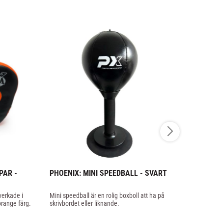
AR - 
PHOENIX: MINI SPEEDBALL - SVART
CHOKEM: G
FOKUSMITT
erkade i 
Mini speedball är en rolig boxboll att ha på 
Kurvade fokus
orange färg.
skrivbordet eller liknande.
kvalitet.