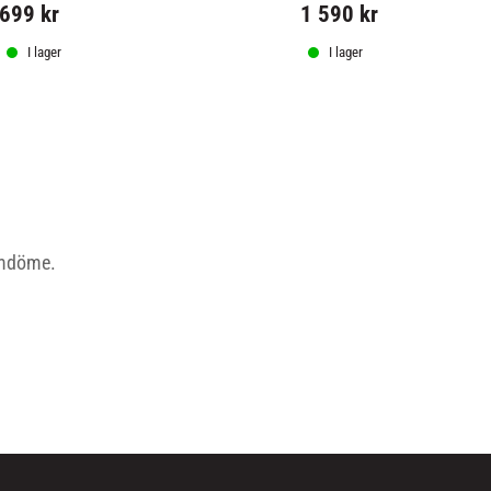
699
kr
1 590
kr
I lager
I lager