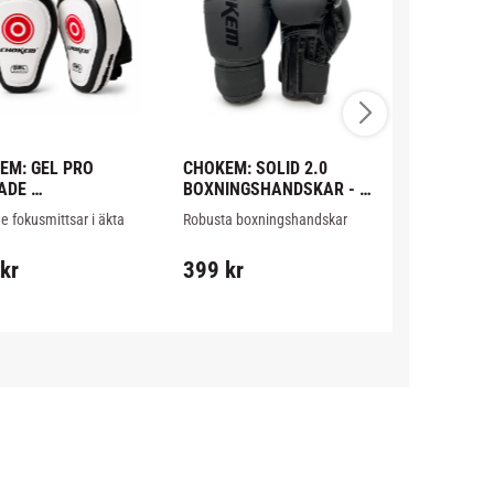
EM: GEL PRO 
CHOKEM: SOLID 2.0 
MIZUNO: BE
ADE 
BOXNINGSHANDSKAR - 
BOMULL - 
SMITTSAR - 1 PAR
DARK
 fokusmittsar i äkta 
Robusta boxningshandskar 
Enklare bensk
v hög kvalitet.
tillverkade i konstläder, med 
med fot i bomul
stabil kardborre och bra 
karate, Jujit
kr
399
kr
299
kr
stoppning för sparring och 
och lättare M
mittsträning.