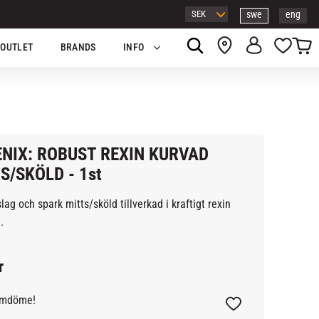
swe
eng
Kundv
Favor
OUTLET
BRANDS
INFO
NIX: ROBUST REXIN KURVAD
S/SKÖLD - 1st
slag och spark mitts/sköld tillverkad i kraftigt rexin
.
r
omdöme!
Lägg till i favoriter