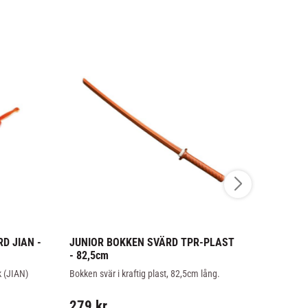
D JIAN - 
JUNIOR BOKKEN SVÄRD TPR-PLAST 
PHOENIX: 
- 82,5cm
MITTS/SKÖ
k (JIAN) 
Bokken svär i kraftig plast, 82,5cm lång.
Kraftig slag 
i kraftigt PU 
279
kr