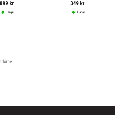
899
kr
349
kr
I lager
I lager