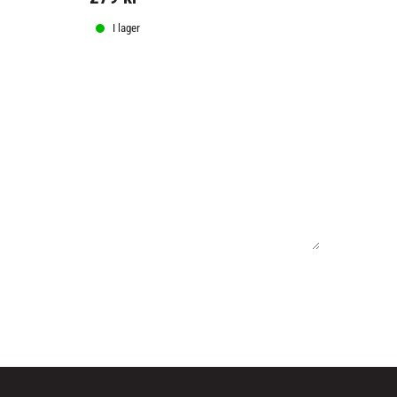
1 290
kr
I lager
I lager