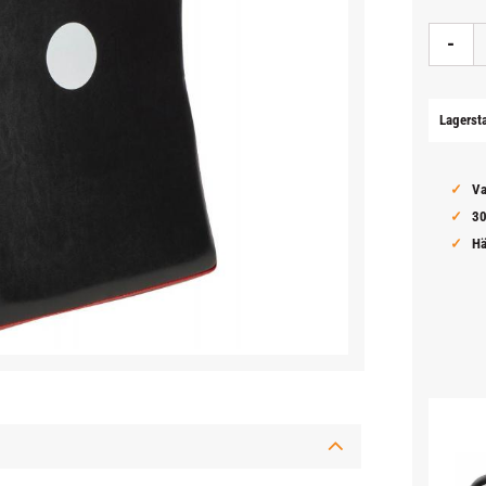
-
Lagerst
Va
30
Hä