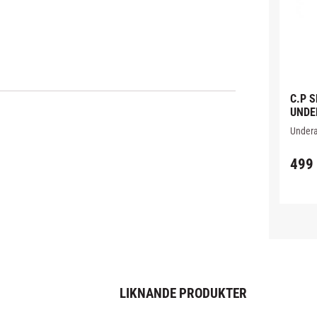
C.P S
UNDE
Undera
Sports 
för att
499
undera
LIKNANDE PRODUKTER