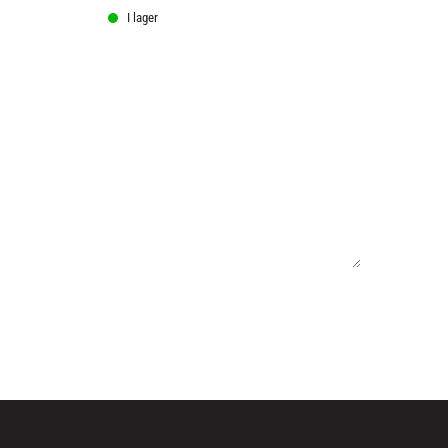
I lager
I lager