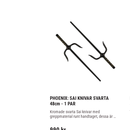
PHOENIX: SAI KNIVAR SVARTA 
48cm - 1 PAR
Kromade svarta Sai knivar med 
greppmaterial runt handtaget, dessa är 
inga lättvikts Sai utan tunga riktiga Sai.
990
kr