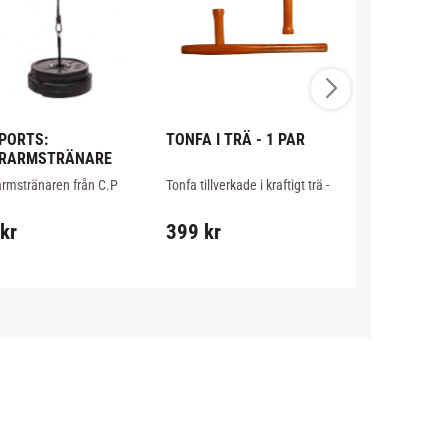
PORTS: 
TONFA I TRÄ - 1 PAR
CHOKEM: SO
RARMSTRÄNARE
BOXNINGSH
DARK
rmstränaren från C.P 
Tonfa tillverkade i kraftigt trä - 
Robusta boxn
är ett smidigt redskap 
1 par. Total längd 51cm.
tillverkade i k
 träna ditt grepp och dina 
stabil kardbor
kr
399
kr
399
kr
rmar.
stoppning för 
mittsträning.