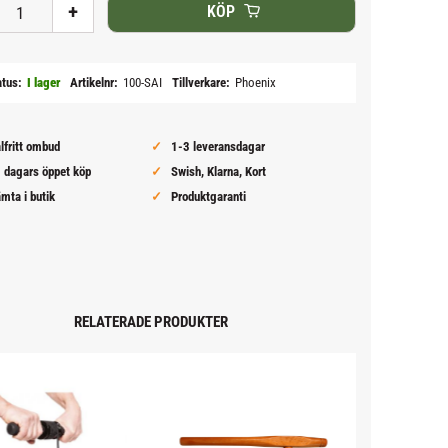
+
KÖP
atus
I lager
Artikelnr
100-SAI
Tillverkare
Phoenix
lfritt ombud
1-3 leveransdagar
 dagars öppet köp
Swish, Klarna, Kort
mta i butik
Produktgaranti
RELATERADE PRODUKTER