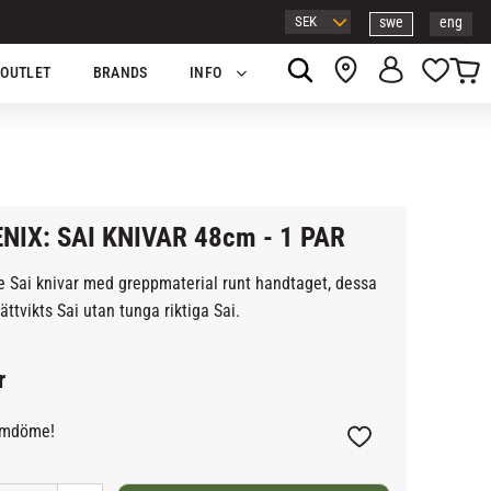
swe
eng
Kundv
Favor
OUTLET
BRANDS
INFO
NIX: SAI KNIVAR 48cm - 1 PAR
 Sai knivar med greppmaterial runt handtaget, dessa
lättvikts Sai utan tunga riktiga Sai.
r
omdöme!
Lägg till i favoriter