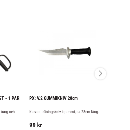
T - 1 PAR
PX: V.2 GUMMIKNIV 28cm
PHOENIX:
 tung och 
Kurvad träningskniv i gummi, ca 28cm lång.
Träningskniv 
ca 24cm lån
99
kr
89
kr