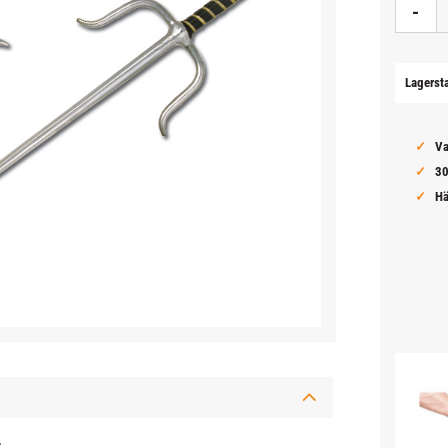
-
Lagerst
Va
30
Hä
.