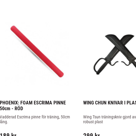
PHOENIX: FOAM ESCRIMA PINNE 
WING CHUN KNIVAR I PLAS
50cm - RÖD
Vadderad Escrima pinne för träning, 50cm 
Wing Tsun träningskniv gjord av
lång.
robust plast
189
kr
299
kr