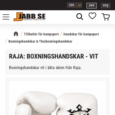
swe
eng
Meny
Kundvagn
Favoriter
Tillbehör för kampsport
Handskar för kampsport
Boxningshandskar & Thaiboxningshandskar
RAJA: BOXNINGSHANDSKAR - VIT
Boxningshandskar vit i äkta skinn från Raja.