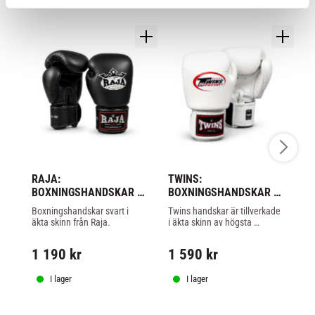
RAJA: 
TWINS: 
RA
BOXNINGSHANDSKAR - 
BOXNINGSHANDSKAR 
B
SVART
BGVL 3 - VIT
R
Boxningshandskar svart i 
Twins handskar är tillverkade 
Bo
äkta skinn från Raja.
i äkta skinn av högsta 
sk
kvalitet, tillverkade i Thailand.
1 190
kr
1 590
kr
1
I lager
I lager