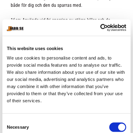
både för dig och den du sparras med.
16oz: Används vid fri sparring av större killar och de
som slår hårt. 16oz rekommenderas starkt av de flesta
klubbar om man ska sparras hårt med slag mot huvudet.
This website uses cookies
Tänk på att precis som med skor så töjer och formar sig
handskarna. Det är bra om de sitter tight när ni köper
We use cookies to personalise content and ads, to
dem.
provide social media features and to analyse our traffic.
We also share information about your use of our site with
our social media, advertising and analytics partners who
Ett tips är att även linda händerna med en
may combine it with other information that you’ve
boxningslinda, detta för att förhindra handskador.
provided to them or that they’ve collected from your use
of their services.
RELATERADE PRODUKTER
C
Necessary
o