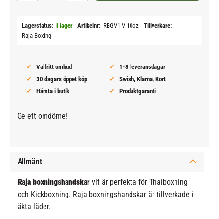
Lagerstatus
I lager
Artikelnr
RBGV1-V-10oz
Tillverkare
Raja Boxing
Valfritt ombud
1-3 leveransdagar
30 dagars öppet köp
Swish, Klarna, Kort
Hämta i butik
Produktgaranti
Ge ett omdöme!
Allmänt
Raja boxningshandskar
vit är perfekta för Thaiboxning
och Kickboxning. Raja boxningshandskar är tillverkade i
äkta läder.