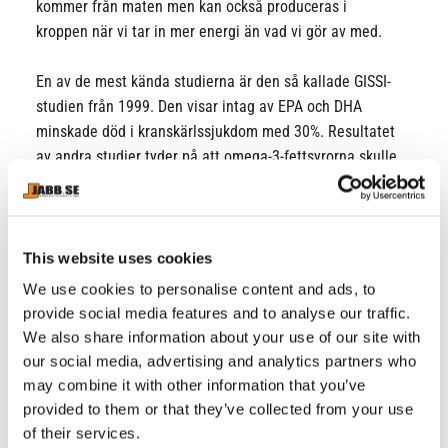
kommer från maten men kan också produceras i
kroppen när vi tar in mer energi än vad vi gör av med.
En av de mest kända studierna är den så kallade GISSI-
studien från 1999. Den visar intag av EPA och DHA
minskade död i kranskärlssjukdom med 30%. Resultatet
av andra studier tyder på att omega-3-fettsyrorna skulle
påverka cellernas känslighet för glukos och insulin hos
personer med diabetes typ 2.
Doseringsförslag: 1-2 doseringar dagligen, intas i
This website uses cookies
samband med måltid.
We use cookies to personalise content and ads, to
provide social media features and to analyse our traffic.
Förpackning: 280 kapslar, 93 doseringar.
We also share information about your use of our site with
our social media, advertising and analytics partners who
Innehåll per dosering (3 kapslar*):
may combine it with other information that you’ve
EPA / Eikosapentaensyra 540 mg
provided to them or that they’ve collected from your use
DHA / Dokosahexaensyra 360 mg
of their services.