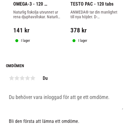
OMEGA-3 - 120 
TESTO PAC - 120 tabs
VI
KAPSLAR
ta
Naturlig fiskolja utvunnet ur 
ANMEDA® tar din manlighet 
Vi
rena djuphavsfiskar. Naturlig 
till nya höjder. D-
so
fiskolja innehållande omega-
asparginsyra metylamino-
D-v
3-fettsyrorna EPA och DHA. 
formulan maximerar 
et
141
kr
378
kr
1
Nödvändig för kroppens 
frisättningen av kroppens 
hu
balans. Hämmar 
eget testosteron. Unik 
ult
inflammationer, blodproppar, 
sammansättning med 
vi
I lager
I lager
hjärt och kärlsjukdomar, dålig 
vitaminer, aminosyror och 
fys
insulinkänslighet och 
örter som väcker din 
kr
koncentrationssvårigheter. 
manlighet på nytt.
vit
120 kapslar.
up
st
OMDÖMEN
spe
im
Du
re
ce
pr
så
oc
oc
Bli den första att lämna ett omdöme.