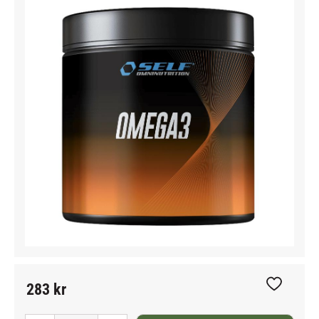
283
kr
Lägg till i