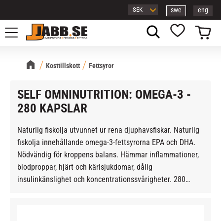
swe
eng
Meny
Kundvagn
Favoriter
Kosttillskott
Fettsyror
SELF OMNINUTRITION: OMEGA-3 -
280 KAPSLAR
Naturlig fiskolja utvunnet ur rena djuphavsfiskar. Naturlig
fiskolja innehållande omega-3-fettsyrorna EPA och DHA.
Nödvändig för kroppens balans. Hämmar inflammationer,
blodproppar, hjärt och kärlsjukdomar, dålig
insulinkänslighet och koncentrationssvårigheter. 280
KAPSLAR.