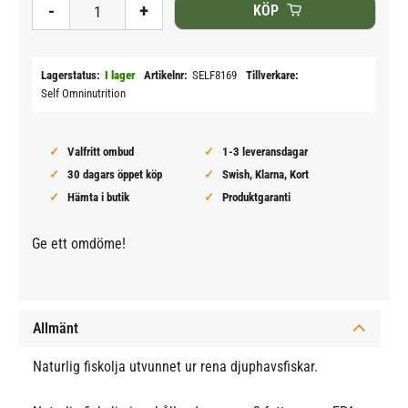
-
+
KÖP
Lagerstatus
I lager
Artikelnr
SELF8169
Tillverkare
Self Omninutrition
Valfritt ombud
1-3 leveransdagar
30 dagars öppet köp
Swish, Klarna, Kort
Hämta i butik
Produktgaranti
Ge ett omdöme!
Allmänt
Naturlig fiskolja utvunnet ur rena djuphavsfiskar.