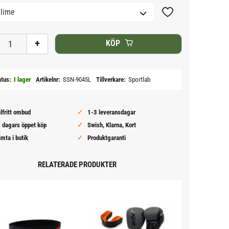
Lägg till i favoriter
+
KÖP
atus
I lager
Artikelnr
SSN-9045L
Tillverkare
Sportlab
lfritt ombud
1-3 leveransdagar
 dagars öppet köp
Swish, Klarna, Kort
mta i butik
Produktgaranti
RELATERADE PRODUKTER