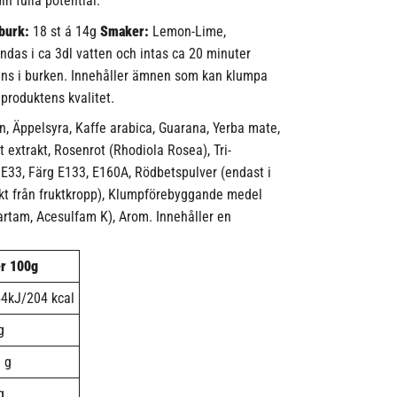
in fulla potential.
 burk:
18 st á 14g
Smaker:
Lemon-Lime,
ndas i ca 3dl vatten och intas ca 20 minuter
inns i burken. Innehåller ämnen som kan klumpa
 produktens kvalitet.
n, Äppelsyra, Kaffe arabica, Guarana, Yerba mate,
extrakt, Rosenrot (Rhodiola Rosea), Tri-
 E33, Färg E133, E160A, Rödbetspulver (endast i
kt från fruktkropp), Klumpförebyggande medel
rtam, Acesulfam K), Arom. Innehåller en
r 100g
4kJ/204 kcal
g
 g
g