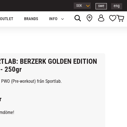
swe
eng
Kundv
Favor
OUTLET
BRANDS
INFO
TLAB: BERZERK GOLDEN EDITION
- 250gr
l PWO (Pre-workout) från Sportlab.
r
omdöme!