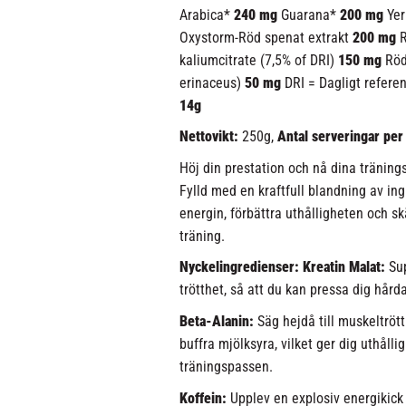
Arabica*
240 mg
Guarana*
200 mg
Yer
Oxystorm-Röd spenat extrakt
200 mg
R
kaliumcitrate (7,5% of DRI)
150 mg
Röd
erinaceus)
50 mg
DRI = Dagligt refere
14g
Nettovikt:
250g,
Antal serveringar per
Höj din prestation och nå dina tränin
Fylld med en kraftfull blandning av in
energin, förbättra uthålligheten och sk
träning.
Nyckelingredienser: Kreatin Malat:
Sup
trötthet, så att du kan pressa dig hård
Beta-Alanin:
Säg hejdå till muskeltrött
buffra mjölksyra, vilket ger dig uthåll
träningspassen.
Koffein:
Upplev en explosiv energikick 