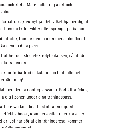
ana och Yerba Mate håller dig alert och
rvning.
örbättrar syreutnyttjandet, vilket hjälper dig att
ett om du lyfter vikter eller springer på banan.
d nitrater, främjar denna ingrediens blodflödet
orka genom dina pass.
rötthet och stöd elektrolytbalansen, så att du
hela träningen.
r för förbättrad cirkulation och uthållighet.
återhämtning!
ial med denna nootropa svamp. Förbättra fokus,
ålla dig i zonen under dina träningspass.
rt pre-workout kosttillskott är noggrant
 effektiv boost, utan nervositet eller krascher.
ller just har börjat din träningsresa, kommer