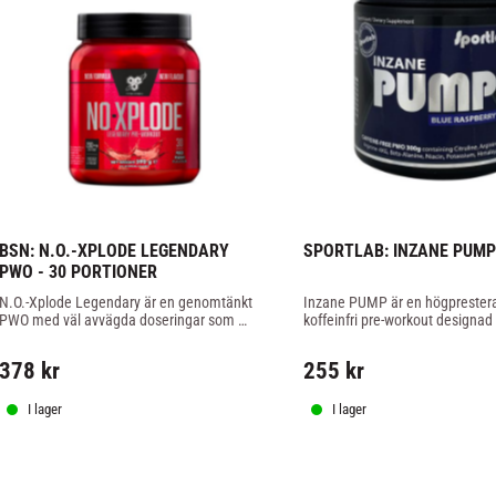
BSN: N.O.-XPLODE LEGENDARY 
SPORTLAB: INZANE PUMP 
PWO - 30 PORTIONER
N.O.-Xplode Legendary är en genomtänkt 
Inzane PUMP är en högprestera
PWO med väl avvägda doseringar som 
koffeinfri pre-workout designad f
tillsammans ger kraftfull PWO.
träning till nästa nivå.
378
kr
255
kr
I lager
I lager