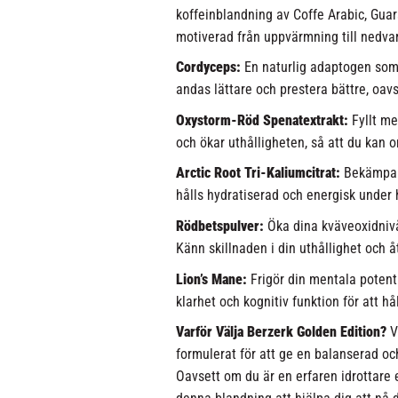
koffeinblandning av Coffe Arabic, Guar
motiverad från uppvärmning till nedva
Cordyceps:
En naturlig adaptogen som f
andas lättare och prestera bättre, oavs
Oxystorm-Röd Spenatextrakt:
Fyllt me
och ökar uthålligheten, så att du kan 
Arctic Root Tri-Kaliumcitrat:
Bekämpa t
hålls hydratiserad och energisk under 
Rödbetspulver:
Öka dina kväveoxidnivåe
Känn skillnaden i din uthållighet och 
Lion’s Mane:
Frigör din mentala potent
klarhet och kognitiv funktion för att h
Varför Välja Berzerk Golden Edition?
Vå
formulerat för att ge en balanserad och
Oavsett om du är en erfaren idrottare e