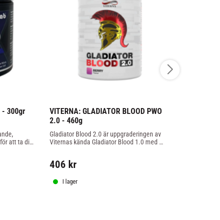
- 300gr
VITERNA: GLADIATOR BLOOD PWO 
SWEDISH S
2.0 - 460g
UP JOKER 
nde, 
Gladiator Blood 2.0 är uppgraderingen av 
Fucked Up Jo
ör att ta din 
Viternas kända Gladiator Blood 1.0 med 
starkaste PWO
ännu mer pump, fokus och energi.
Förbered dig 
än du trodde 
406
kr
264
kr
I lager
I lager