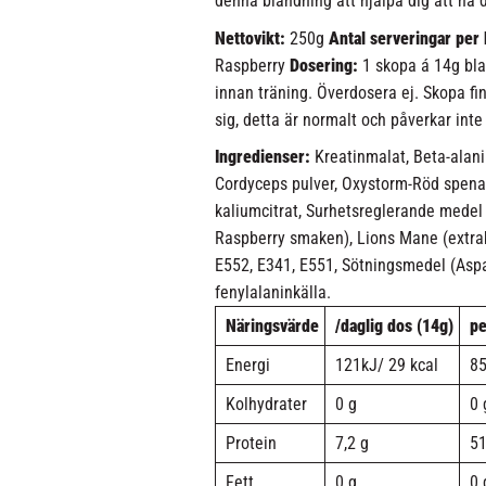
denna blandning att hjälpa dig att nå d
Nettovikt:
250g
Antal serveringar per
Raspberry
Dosering:
1 skopa á 14g bla
innan träning. Överdosera ej. Skopa f
sig, detta är normalt och påverkar inte
Ingredienser:
Kreatinmalat, Beta-alani
Cordyceps pulver, Oxystorm-Röd spenat 
kaliumcitrat, Surhetsreglerande medel
Raspberry smaken), Lions Mane (extra
E552, E341, E551, Sötningsmedel (Aspa
fenylalaninkälla.
Näringsvärde
/daglig dos (14g)
pe
Energi
121kJ/ 29 kcal
85
Kolhydrater
0 g
0 
Protein
7,2 g
51
Fett
0 g
0 