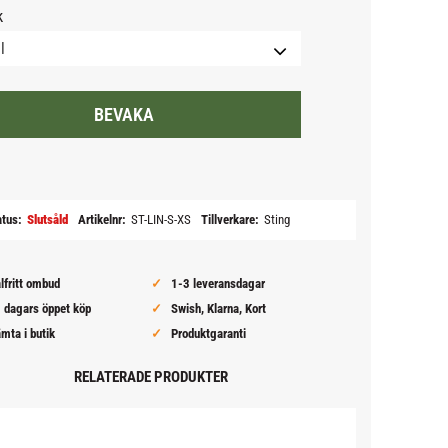
k
BEVAKA
till i favoriter
atus
Slutsåld
Artikelnr
ST-LIN-S-XS
Tillverkare
Sting
lfritt ombud
1-3 leveransdagar
 dagars öppet köp
Swish, Klarna, Kort
mta i butik
Produktgaranti
RELATERADE PRODUKTER