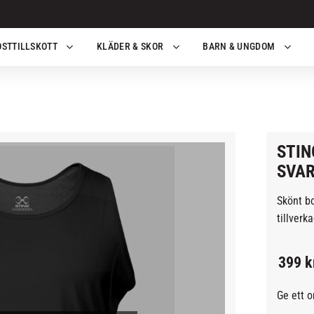
OSTTILLSKOTT
KLÄDER & SKOR
BARN & UNGDOM
STIN
SVA
Skönt bo
tillverk
399
k
Ge ett 