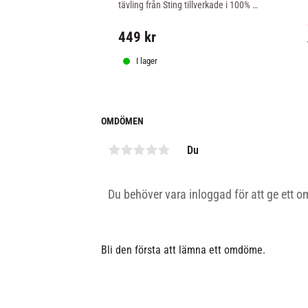
tävling från Sting tillverkade i 100% 
polyester, svart färg.
449
kr
I lager
OMDÖMEN
Du
Bli den första att lämna ett omdöme.