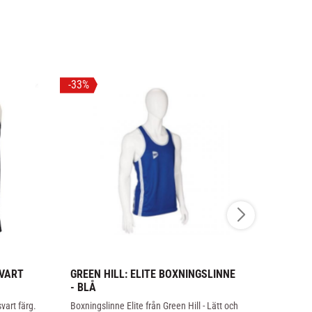
33
%
SVART
GREEN HILL: ELITE BOXNINGSLINNE 
STING: MET
- BLÅ
BOXNINGSL
vart färg.
Boxningslinne Elite från Green Hill - Lätt och 
Skönt boxning