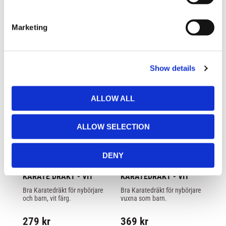
S
LIKNANDE PRODUKTER
e
Marketing
l
e
c
Show details
t
i
o
ALLOW ALL
n
ALLOW SELECTION
DENY
PHOENIX: CHALLENGE 
MIZUNO: KIAI 
TO
KARATE DRÄKT - VIT
KARATEDRÄKT - VIT
M
K
Bra Karatedräkt för nybörjare 
Bra Karatedräkt för nybörjare 
My
VI
och barn, vit färg.
vuxna som barn.
dr
ju
fö
279
kr
369
kr
4
me