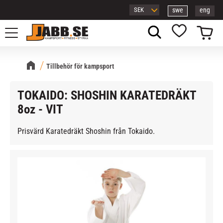
swe
eng
Meny
Kundvagn
Favoriter
Tillbehör för kampsport
TOKAIDO: SHOSHIN KARATEDRÄKT
8oz - VIT
Prisvärd Karatedräkt Shoshin från Tokaido.