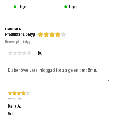
tä
I lager
I lager
OMDÖMEN
Produktens betyg
Baserat på 1 betyg.
Du
Mycket bra
Dalia A.
Bra