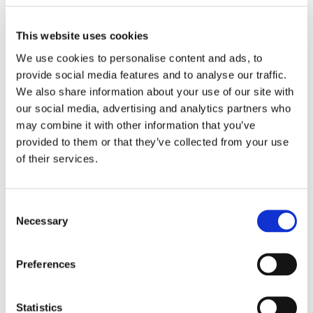
RELATERADE PRODUKTER
This website uses cookies
3
We use cookies to personalise content and ads, to
provide social media features and to analyse our traffic.
We also share information about your use of our site with
our social media, advertising and analytics partners who
may combine it with other information that you’ve
provided to them or that they’ve collected from your use
of their services.
PHOENIX: BUDO BÄLTE 
PHOENIX: BUDO BÄLTE 
ZE
- SVART
- VIT
P
C
B
Necessary
o
Budo bälte i svart färg 
Budo bälte i vit färg tillverkad 
Bo
S
tillverkad i bomull och 
i bomull och polyester 
lä
n
4
polyester blandning.
blandning.
ha
89
kr
69
kr
s
mi
7
Preferences
e
n
t
Statistics