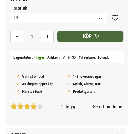
storlek
Lägg till i
-
+
KÖP
Lagerstatus
I lager
Artikelnr
ATS-130
Tillverkare
Tokaido
Valfritt ombud
1-3 leveransdagar
30 dagars öppet köp
Swish, Klarna, Kort
Hämta i butik
Produktgaranti
1 Betyg
Ge ett omdöme!