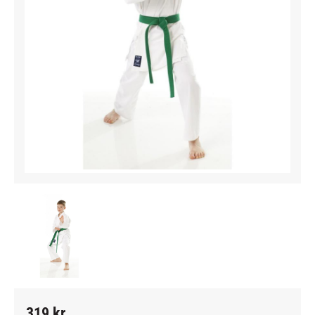
319
kr