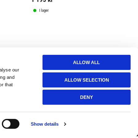
679
kr
I lager
I lager
ALLOW ALL
alyse our
ing and
ALLOW SELECTION
r that
DENY
Show details