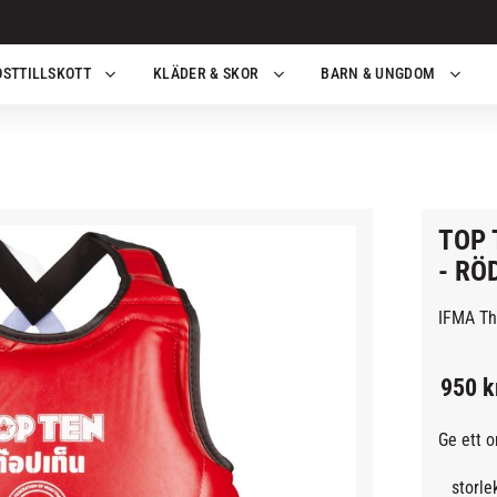
OSTTILLSKOTT
KLÄDER & SKOR
BARN & UNGDOM
TOP 
- RÖ
IFMA Tha
950
k
Ge ett 
storle