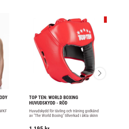
21
%
ODY 
TOP TEN: WORLD BOXING 
VENUM: A
HUVUDSKYDD - RÖD
THAI SHO
 WKF 
Huvudskydd för tävling och träning godkänd 
Amazonia Tha
av "The World Boxing" tillverkad i äkta skinn
tillverkade i 
539
kr
1 195
kr