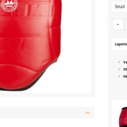
-
Lagerst
Va
30
Hä