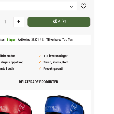
Lägg till i favoriter
+
KÖP
atus
I lager
Artikelnr
33271-4-S
Tillverkare
Top Ten
lfritt ombud
1-3 leveransdagar
 dagars öppet köp
Swish, Klarna, Kort
mta i butik
Produktgaranti
RELATERADE PRODUKTER