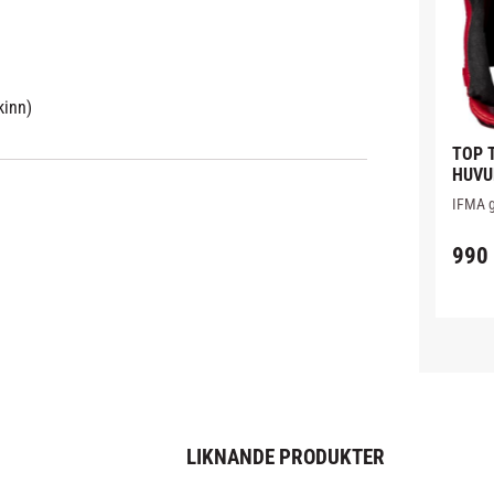
kinn)
TOP T
HUVU
RÖD
IFMA g
läder 
gjord i
990
stötdä
foam.
LIKNANDE PRODUKTER