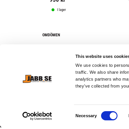
I lager
OMDÖMEN
Du
This website uses cookie
We use cookies to personal
traffic. We also share info
analytics partners who may
they’ve collected from your
Bli den första att lämna ett omdöme.
C
Necessary
o
n