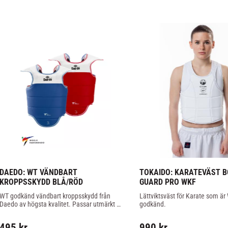
DAEDO: WT VÄNDBART 
TOKAIDO: KARATEVÄST B
KROPPSSKYDD BLÅ/RÖD
GUARD PRO WKF
WT godkänd vändbart kroppsskydd från 
Lättviktsväst för Karate som är
Daedo av högsta kvalitet. Passar utmärkt 
godkänd.
för träning och tävling.
495
kr
990
kr