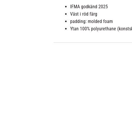
IFMA godkänd 2025
Väst i röd färg
padding: molded foam
Ytan
100% polyurethane
(konsts