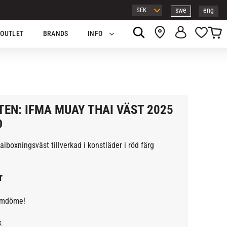
swe
eng
Kundv
Favor
OUTLET
BRANDS
INFO
TEN: IFMA MUAY THAI VÄST 2025
D
iboxningsväst tillverkad i konstläder i röd färg
r
omdöme!
k