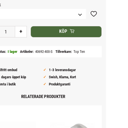
k
Lägg till i favoriter
+
KÖP
atus
I lager
Artikelnr
40692-400-S
Tillverkare
Top Ten
lfritt ombud
1-3 leveransdagar
 dagars öppet köp
Swish, Klarna, Kort
mta i butik
Produktgaranti
RELATERADE PRODUKTER