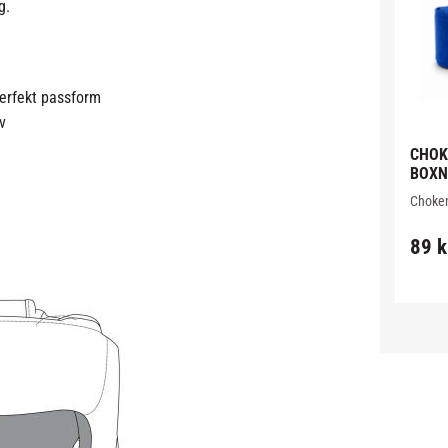
g.
perfekt passform
av
CHOK
BOXNI
METE
Chokem
Boxnin
polyest
89
k