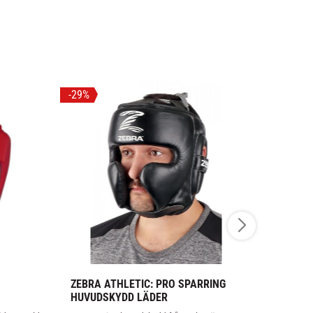
29
%
ZEBRA ATHLETIC: PRO SPARRING 
ADIDAS: W
HUVUDSKYDD LÄDER
HUVUDSKY