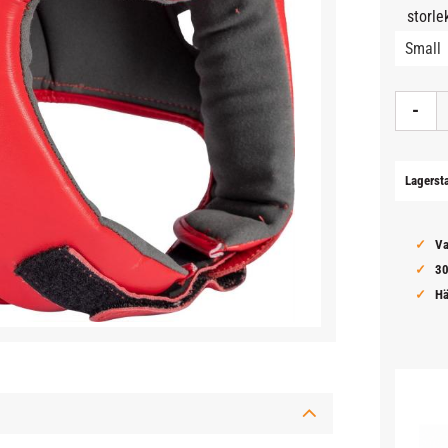
storle
-
Lagerst
Va
30
Hä