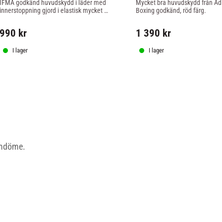
IFMA godkänd huvudskydd i läder med 
Mycket bra huvudskydd från Adi
innerstoppning gjord i elastisk mycket 
Boxing godkänd, röd färg.
stötdämpande polyurethane foam.
990
kr
1 390
kr
I lager
I lager