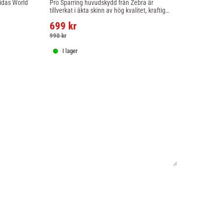
das World 
Pro Sparring huvudskydd från Zebra är 
Mycket bra h
tillverkat i äkta skinn av hög kvalitet, kraftig 
Boxing godkä
stoppning.
699
kr
1 390
kr
990
kr
I lager
I lager