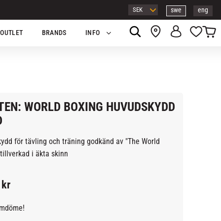
swe
eng
Kundv
Favor
OUTLET
BRANDS
INFO
TEN: WORLD BOXING HUVUDSKYDD
D
ydd för tävling och träning godkänd av "The World
tillverkad i äkta skinn
kr
omdöme!