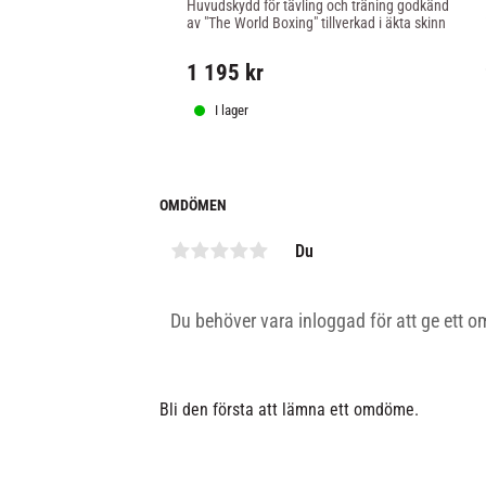
Huvudskydd för tävling och träning godkänd 
av "The World Boxing" tillverkad i äkta skinn
1 195
kr
I lager
OMDÖMEN
Du
Bli den första att lämna ett omdöme.