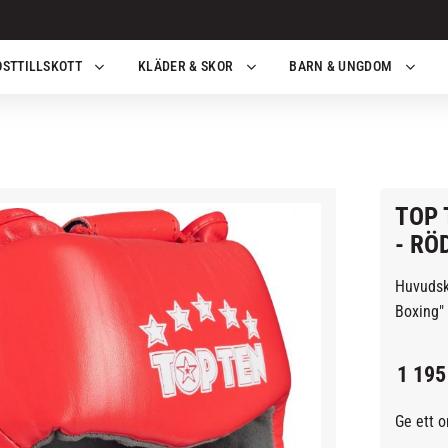
OSTTILLSKOTT
KLÄDER & SKOR
BARN & UNGDOM
TOP 
- RÖ
Huvudsk
Boxing" 
1 195
Ge ett 