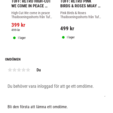
TUFF: RETRO HIGH-CUT 
TUFF: RETRO PINK 
8 
WE COME IN PEACE 
BIRDS & ROSES MUAY 
J
MUAY THAI SHORTS
THAI SHORTS
S
High-Cut We come in peace 
Pink Birds & Roses 
Lä
Thaiboxningsshorts från Tuff 
Thaiboxningsshorts från Tuff 
bä
är handtillverkade i Thailand, 
är handtillverkade i Thailand, 
idr
399
kr
tillverkade i 
tillverkade i 
so
499
kr
4
mikrofibermaterial.
mikrofibermaterial med 
en
499
kr
ventilerande mesh.
I lager
I lager
OMDÖMEN
Du
Bli den första att lämna ett omdöme.