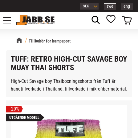
swe
eng
Meny
Kundvagn
Favoriter
Tillbehör för kampsport
TUFF: RETRO HIGH-CUT SAVAGE BOY
MUAY THAI SHORTS
High-Cut Savage boy Thaiboxningsshorts från Tuff är
handtillverkade i Thailand, tillverkade i mikrofibermaterial.
20
%
UTGÅENDE MODELL