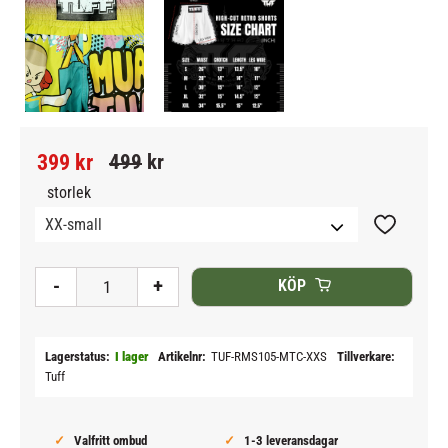
Nedsatt pris:
Ordinarie pris:
399
kr
499
kr
storlek
Lägg till i
-
+
KÖP
Lagerstatus
I lager
Artikelnr
TUF-RMS105-MTC-XXS
Tillverkare
Tuff
Valfritt ombud
1-3 leveransdagar