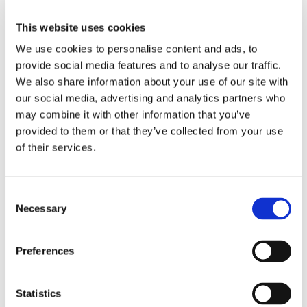
Retrostil
Vida i benen för bättre mobilitet
This website uses cookies
We use cookies to personalise content and ads, to
provide social media features and to analyse our traffic.
We also share information about your use of our site with
RELATERADE PRODUKTER
our social media, advertising and analytics partners who
may combine it with other information that you’ve
provided to them or that they’ve collected from your use
of their services.
C
Necessary
o
n
s
Preferences
e
TUFF:  RETRO YANT 
OPRO: KIDS 
VE
n
NARAI MUAY THAI 
TANDSKYDD BRONZE + 
B
t
Statistics
SHORTS
FITTING HANDLE - VIT
M
Yant Narai 
Kids Bronze tandskydd från 
Ve