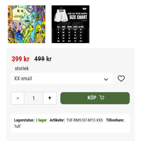
Nedsatt pris:
Ordinarie pris:
399
kr
499
kr
storlek
Lägg till i
-
+
KÖP
Lagerstatus
I lager
Artikelnr
TUF-RMS107-MTC-XXS
Tillverkare
Tuff