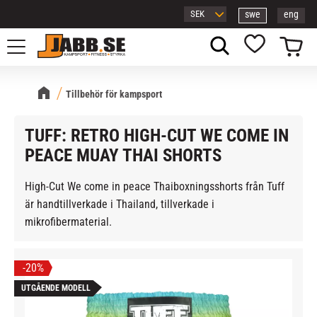
swe
eng
Meny
Kundvagn
Favoriter
Tillbehör för kampsport
TUFF: RETRO HIGH-CUT WE COME IN
PEACE MUAY THAI SHORTS
High-Cut We come in peace Thaiboxningsshorts från Tuff
är handtillverkade i Thailand, tillverkade i
mikrofibermaterial.
20
%
UTGÅENDE MODELL