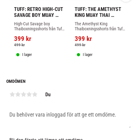
TUFF: RETRO HIGH-CUT 
TUFF: THE AMETHYST 
TU
SAVAGE BOY MUAY 
KING MUAY THAI 
FI
THAI SHORTS
SHORTS
S
High-Cut Savage boy 
The Amethyst King 
Ja
Thaiboxningsshorts från Tuff 
Thaiboxningsshorts från Tuff 
Th
är handtillverkade i Thailand, 
är handtillverkade i Thailand, 
är
399
kr
399
kr
3
tillverkade i 
tillverkade i 
til
mikrofibermaterial.
mikrofibermaterial.
mi
499
kr
499
kr
4
I lager
I lager
OMDÖMEN
Du