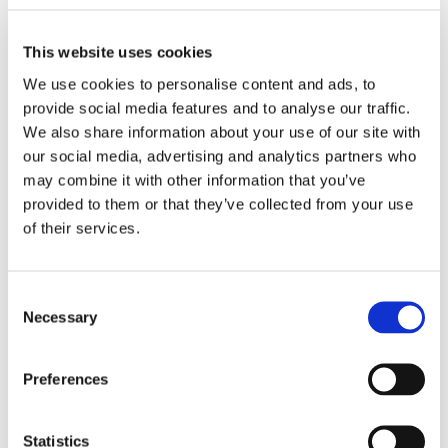
Torkar snabbt
Retrostil
Vida i benen för bättre mobilitet
This website uses cookies
We use cookies to personalise content and ads, to
provide social media features and to analyse our traffic.
We also share information about your use of our site with
RELATERADE PRODUKTER
our social media, advertising and analytics partners who
may combine it with other information that you’ve
provided to them or that they’ve collected from your use
of their services.
C
Necessary
o
n
s
Preferences
e
n
TUFF: RETRO RED TWIN 
OPRO: KIDS 
TW
t
Statistics
TIGER MUAY THAI 
TANDSKYDD BRONZE + 
B