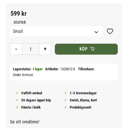
599
kr
storlek
Lägg till i
-
+
KÖP
Lagerstatus
I lager
Artikelnr
1320812-S
Tillverkare
Under Armour
Valfritt ombud
1-3 leveransdagar
30 dagars öppet köp
Swish, Klarna, Kort
Hämta i butik
Produktgaranti
Ge ett omdöme!