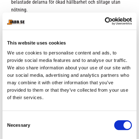
belastade delarna för ökad hållbarhet och slitage utan
nötning.
Bred elastisk midja med detalj av märket Under
Armour.
Innovativ kilklippning för maximalt stöd och komfort.
Original Strength Pocket ™ på höger sida.
This website uses cookies
Benlängd från grenen: 71 cm.
We use cookies to personalise content and ads, to
Utan öppning fram.
provide social media features and to analyse our traffic.
Grå färg
We also share information about your use of our site with
our social media, advertising and analytics partners who
may combine it with other information that you’ve
provided to them or that they’ve collected from your use
of their services.
RELATERADE PRODUKTER
C
22
%
Necessary
o
n