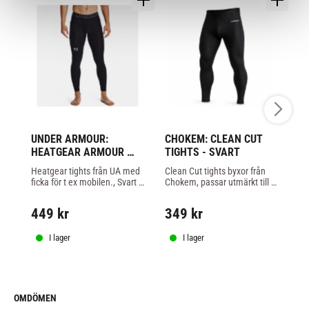
UNDER ARMOUR: 
CHOKEM: CLEAN CUT 
VE
HEATGEAR ARMOUR 
TIGHTS - SVART
A
LEGGINGS - SVART
W
Heatgear tights från UA med 
Clean Cut tights byxor från 
Me
TI
ficka för t ex mobilen., Svart 
Chokem, passar utmärkt till 
Au
färg.
BJJ, grappling och MMA 
Pe
eller annan sport.
so
449
kr
349
kr
6
sk
rö
I lager
I lager
OMDÖMEN