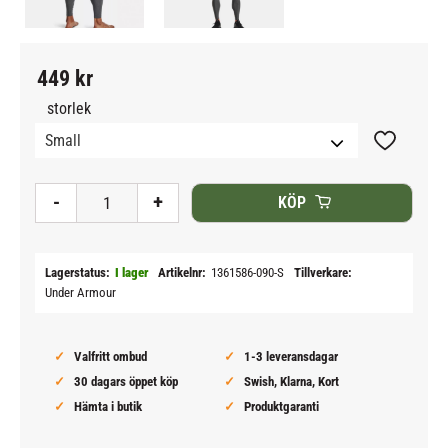
449
kr
storlek
Lägg till i
-
+
KÖP
Lagerstatus
I lager
Artikelnr
1361586-090-S
Tillverkare
Under Armour
Valfritt ombud
1-3 leveransdagar
30 dagars öppet köp
Swish, Klarna, Kort
Hämta i butik
Produktgaranti