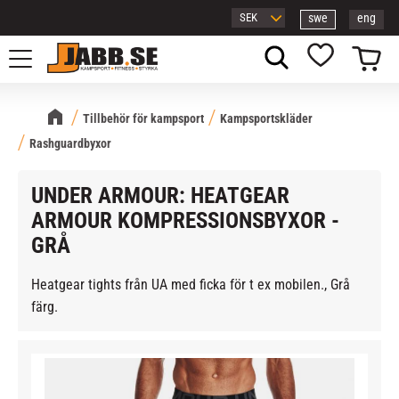
swe
eng
Meny
Kundvagn
Favoriter
Tillbehör för kampsport
Kampsportskläder
Rashguardbyxor
UNDER ARMOUR: HEATGEAR
ARMOUR KOMPRESSIONSBYXOR -
GRÅ
Heatgear tights från UA med ficka för t ex mobilen., Grå
färg.