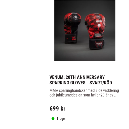
VENUM: 20TH ANNIVERSARY 
SPARRING GLOVES - SVART/RÖD
MMA sparringhandskar med 8 oz vaddering 
och jubileumsdesign som hyllar 20 år av 
Venum. Utvecklade för säker och bekväm 
sparring.
699
kr
I lager