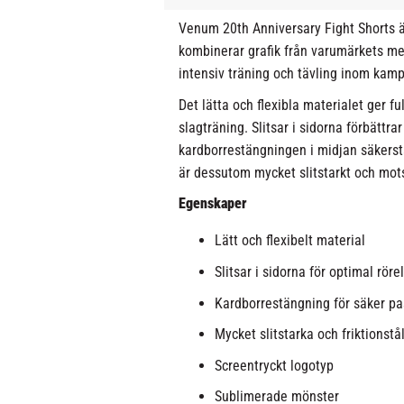
Venum 20th Anniversary Fight Shorts ä
kombinerar grafik från varumärkets mes
intensiv träning och tävling inom kamp
Det lätta och flexibla materialet ger f
slagträning. Slitsar i sidorna förbättra
kardborrestängningen i midjan säkerstä
är dessutom mycket slitstarkt och mots
Egenskaper
Lätt och flexibelt material
Slitsar i sidorna för optimal röre
Kardborrestängning för säker p
Mycket slitstarka och friktionstå
Screentryckt logotyp
Sublimerade mönster