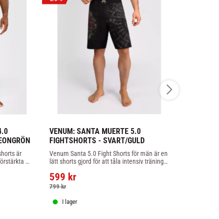
.0 
VENUM: SANTA MUERTE 5.0 
VENUM: X 
NEONGRÖN
FIGHTSHORTS - SVART/GULD
SIGNATURE
SVART/RÖ
orts är 
Venum Santa 5.0 Fight Shorts för män är en 
Fightshorts 
rstärkta 
lätt shorts gjord för att tåla intensiv träning. 
Academy – lätt
et
Perfekt för MMA, Jiu-Jitsu och andra 
MMA, Jiu-Jit
599
kr
kampsporter.
779
kr
799
kr
I lager
I lager