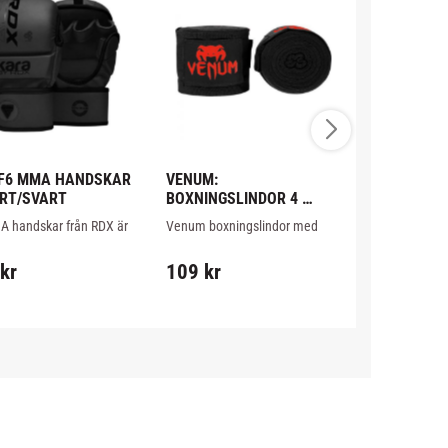
 F6 MMA HANDSKAR 
VENUM: 
CHOKEM: 
ART/SVART
BOXNINGSLINDOR 4 
THAIBOXNI
METER - SVART/RÖD
BASIC
 handskar från RDX är 
Venum boxningslindor med 
Bra Thaipaket 
sgodkända i Sverige, 
stretch, 4 meter långa.
nybörjare och f
899
kr
r MMA träning/sparring.
inkluderar han
kr
109
kr
suspensoar o
1 226
kr