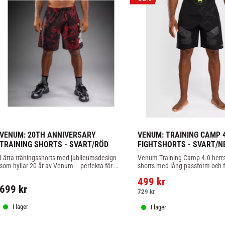
VENUM: 20TH ANNIVERSARY 
VENUM: TRAINING CAMP 4
TRAINING SHORTS - SVART/RÖD
FIGHTSHORTS - SVART/
Lätta träningsshorts med jubileumsdesign 
Venum Training Camp 4.0 herrsh
som hyllar 20 år av Venum – perfekta för 
shorts med lång passform och fö
gym och träning året runt.
sidoslitsar för större rörelsefrih
499
kr
699
kr
729
kr
I lager
I lager