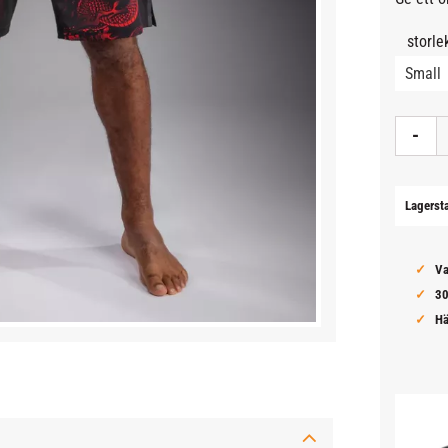
storle
-
Lagerst
Va
30
Hä