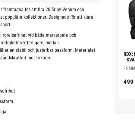
r framtagna för att fira 20 år av Venum och
t populära kollektioner. Designade för att klara
sport.
ull rörelsefrihet vid både markarbete och
r rörligheten ytterligare, medan
ller en stabil och justerbar passform. Materialet
RDX:
tåndskraftigt mot friktion.
- SV
F6 MMA
tävling
bra fö
499
lsefrihet
assform
liga