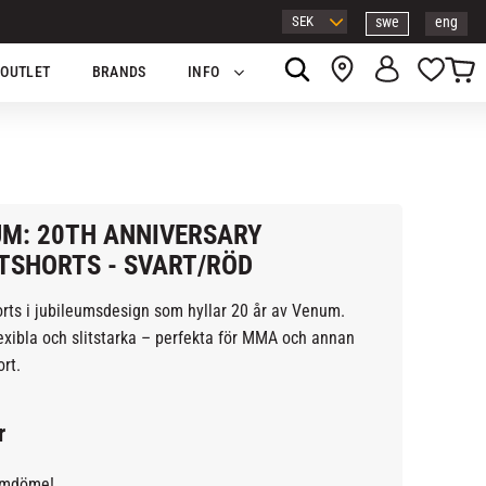
swe
eng
Kundv
Favor
OUTLET
BRANDS
INFO
M: 20TH ANNIVERSARY
TSHORTS - SVART/RÖD
rts i jubileumsdesign som hyllar 20 år av Venum.
lexibla och slitstarka – perfekta för MMA och annan
rt.
r
omdöme!