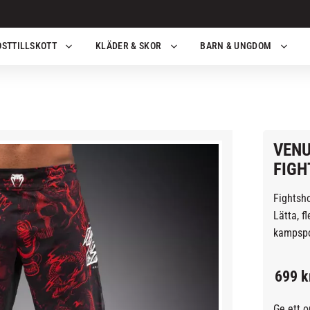
OSTTILLSKOTT
KLÄDER & SKOR
BARN & UNGDOM
VENU
FIGH
Fightsho
Lätta, f
kampspo
699
k
Ge ett 