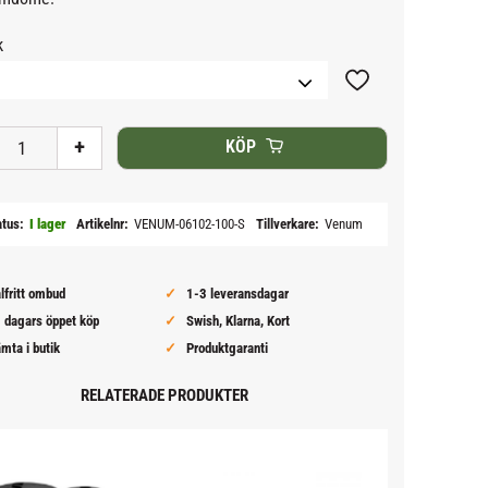
k
Lägg till i favoriter
+
KÖP
atus
I lager
Artikelnr
VENUM-06102-100-S
Tillverkare
Venum
lfritt ombud
1-3 leveransdagar
 dagars öppet köp
Swish, Klarna, Kort
mta i butik
Produktgaranti
RELATERADE PRODUKTER