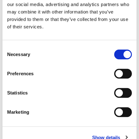
our social media, advertising and analytics partners who
may combine it with other information that you’ve
provided to them or that they’ve collected from your use
of their services.
VENUM: 
CHOKEM: 
TW
C
BOXNINGSLINDOR 4 
BOXNINGSLINDOR 3,5 
B
Necessary
METER - BLÅ
METER - BLÅ
S
o
Venum boxningslindor i blå 
Chokem 3,5 meter långa 
Bo
färg, 4 meter långa.
Boxningslindor i 100% 
lä
n
polyester. Säljes i par.
Th
s
109
kr
89
kr
1
fä
Preferences
e
n
t
Statistics
S
e
LIKNANDE PRODUKTER
Marketing
l
e
c
Show details
t