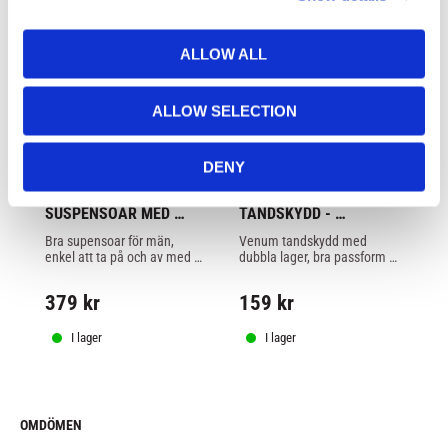
i
o
ALLOW ALL
n
ALLOW SELECTION
DENY
VENUM: CHALLENGER 
VENUM: CHALLENGER 
V
SUSPENSOAR MED 
TANDSKYDD - 
KI
SUPPORT
SVART/RÖD
S
Bra supensoar för män, 
Venum tandskydd med 
Br
enkel att ta på och av med 
dubbla lager, bra passform 
ti
ett bra skydd för all 
och en botten med shock 
kampsport som MMA, 
wave mönster för att bättre 
379
kr
159
kr
1
Thaiboxning m.m.
absorbera träffar.
I lager
I lager
OMDÖMEN