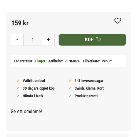
159
kr
Lägg till i
-
+
KÖP
Lagerstatus
I lager
Artikelnr
VENM024
Tillverkare
Venum
Valfritt ombud
1-3 leveransdagar
30 dagars öppet köp
Swish, Klarna, Kort
Hämta i butik
Produktgaranti
Ge ett omdöme!