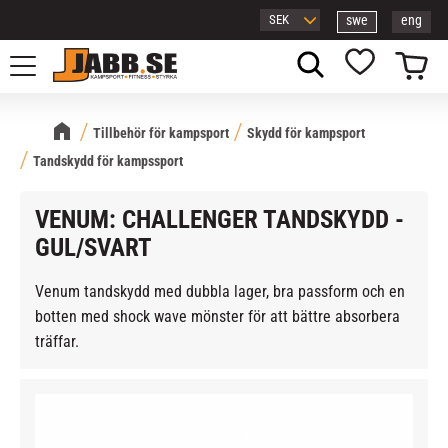
swe
eng
Meny
Kundvagn
Favoriter
Tillbehör för kampsport
Skydd för kampsport
Tandskydd för kampssport
VENUM: CHALLENGER TANDSKYDD -
GUL/SVART
Venum tandskydd med dubbla lager, bra passform och en
botten med shock wave mönster för att bättre absorbera
träffar.