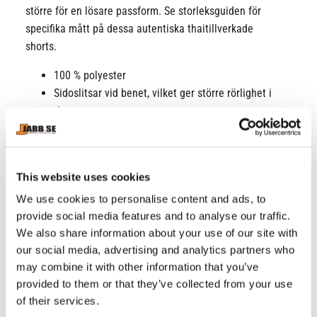
större för en lösare passform. Se storleksguiden för
specifika mått på dessa autentiska thaitillverkade
shorts.
100 % polyester
Sidoslitsar vid benet, vilket ger större rörlighet i
ringen,
Traditionell vit midjeresår för optimalt stöd
Venum-logotyp i midjan och benet för en elegant,
klassisk look
This website uses cookies
Tillverkad i Thailand,
Tvättas i 30°
We use cookies to personalise content and ads, to
provide social media features and to analyse our traffic.
Tvätta med liknande färger
We also share information about your use of our site with
Torktumla på låg värme
our social media, advertising and analytics partners who
Använd inte blekmedel
may combine it with other information that you’ve
Stryk inte
provided to them or that they’ve collected from your use
OBS: Se storleksguiden.
of their services.
Artikelnummer: VENUM-03813-005