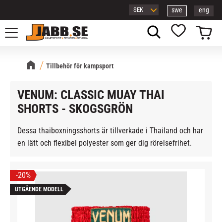
swe
eng
Meny
Kundvagn
Favoriter
Tillbehör för kampsport
VENUM: CLASSIC MUAY THAI
SHORTS - SKOGSGRÖN
Dessa thaiboxningsshorts är tillverkade i Thailand och har
en lätt och flexibel polyester som ger dig rörelsefrihet.
20
%
UTGÅENDE MODELL