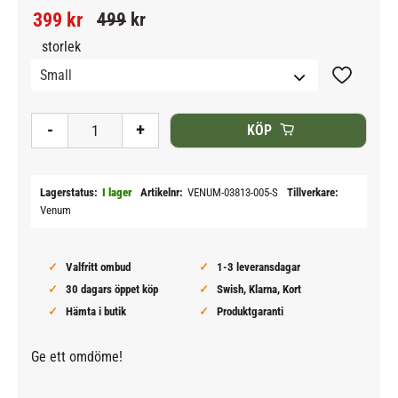
Nedsatt pris:
Ordinarie pris:
399
kr
499
kr
storlek
Lägg till i
-
+
KÖP
Lagerstatus
I lager
Artikelnr
VENUM-03813-005-S
Tillverkare
Venum
Valfritt ombud
1-3 leveransdagar
30 dagars öppet köp
Swish, Klarna, Kort
Hämta i butik
Produktgaranti
Ge ett omdöme!