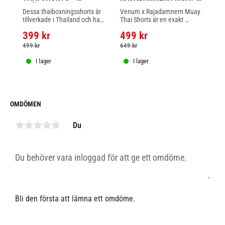
BLÅ/RÖD/VIT
THAI SHORTS - 
H
Dessa thaiboxningsshorts är 
​Venum x Rajadamnern Muay 
Ti
MILITÄRGRÖN
tillverkade i Thailand och har 
Thai Shorts är en exakt 
de
tillverkats i en lätt och 
replika av modellen som 
de
399
kr
499
kr
7
flexibel polyester för att du 
bärs av atleter i 
vi
ska kunna röra dig.
Rajadamnern World Series 
499
kr
649
kr
1 
(RWS)
I lager
I lager
OMDÖMEN
Du
Bli den första att lämna ett omdöme.