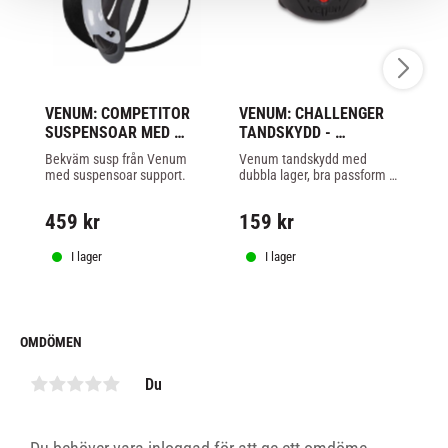
VENUM: COMPETITOR 
VENUM: CHALLENGER 
V
SUSPENSOAR MED 
TANDSKYDD - 
T
SUPPORT
SVART/RÖD
G
Bekväm susp från Venum 
Venum tandskydd med 
Ve
med suspensoar support.
dubbla lager, bra passform 
du
och en botten med shock 
oc
wave mönster för att bättre 
wa
459
kr
159
kr
1
absorbera träffar.
ab
I lager
I lager
OMDÖMEN
Du