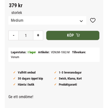
379
kr
storlek
Lägg till i
-
+
KÖP
Lagerstatus
I lager
Artikelnr
VENUM-1062-M
Tillverkare
Venum
Valfritt ombud
1-3 leveransdagar
30 dagars öppet köp
Swish, Klarna, Kort
Hämta i butik
Produktgaranti
Ge ett omdöme!