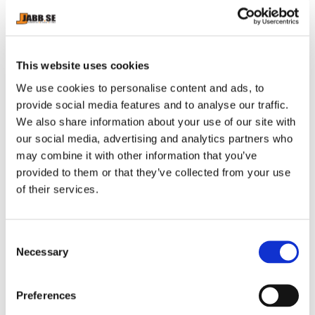
Size
Waist
M
82cm - 87cm
This website uses cookies
L
88cm - 93cm
We use cookies to personalise content and ads, to
XL
94cm
provide social media features and to analyse our traffic.
We also share information about your use of our site with
our social media, advertising and analytics partners who
may combine it with other information that you’ve
RELATERADE PRODUKTER
provided to them or that they’ve collected from your use
of their services.
C
Necessary
o
n
s
Preferences
e