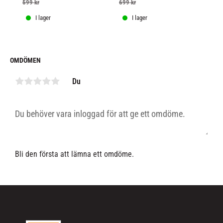
tillsammans med dynamisk 
599
kr
699
kr
grafik och Venum / TEKKEN-
logotyper,
I lager
I lager
OMDÖMEN
Du
Bli den första att lämna ett omdöme.