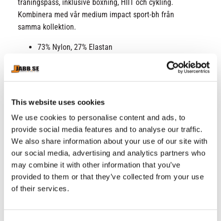
träningspass, inklusive boxning, HIIT och cykling.
Kombinera med vår medium impact sport-bh från
samma kollektion.
73% Nylon, 27% Elastan
Säker hög midja
Kompressivt, lätt tyg
Squatsäker
Djupa sidfickor för att bära din telefon och andra
This website uses cookies
nödvändigheter.
We use cookies to personalise content and ads, to
Logotypdetaljer på sidfickor och bak
provide social media features and to analyse our traffic.
Tvätta kallt med liknande färger
We also share information about your use of our site with
Torktumla inte
our social media, advertising and analytics partners who
Stryk inte.
may combine it with other information that you’ve
provided to them or that they’ve collected from your use
SKU : VENUM-04656-049
of their services.