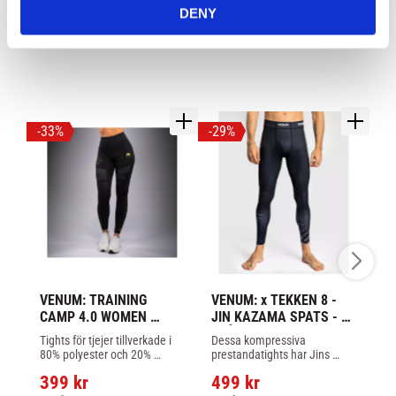
DENY
LIKNANDE PRODUKTER
33
%
29
%
VENUM: TRAINING 
VENUM: x TEKKEN 8 - 
V
CAMP 4.0 WOMEN 
JIN KAZAMA SPATS - 
A
TIGHTS - SVART/NEON
BLÅ/SVART/VIT
- 
Tights för tjejer tillverkade i 
Dessa kompressiva 
​V
80% polyester och 20% 
prestandatights har Jins 
Le
elastan från Venum
ikoniska änglavingar över 
le
399
kr
499
kr
baksidan av benen, 
5