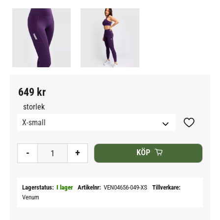
649
kr
storlek
Lägg till i
-
+
KÖP
Lagerstatus
I lager
Artikelnr
VEN04656-049-XS
Tillverkare
Venum