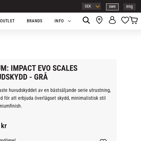
swe
eng
Kundv
Favor
OUTLET
BRANDS
INFO
M: IMPACT EVO SCALES
DSKYDD - GRÅ
ste huvudskyddet av en bästsäljande serie utrustning,
d för att erbjuda överlägset skydd, minimalistisk stil
miumfinish.
kr
omdöme!