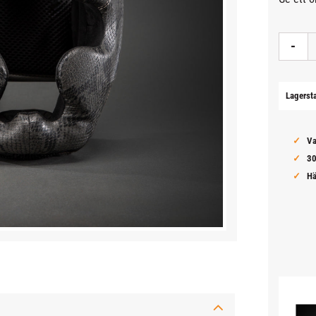
-
Lagerst
Va
30
Hä