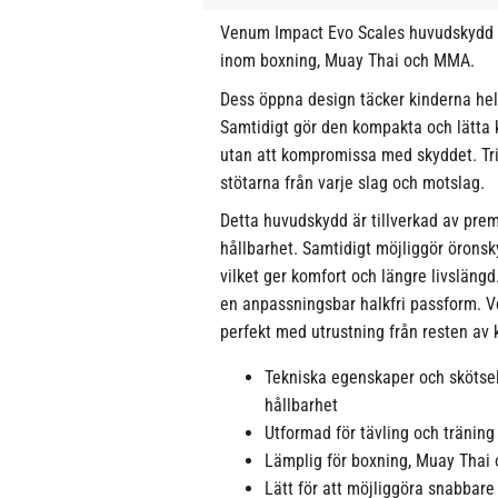
Venum Impact Evo Scales huvudskydd ha
inom boxning, Muay Thai och MMA.
Dess öppna design täcker kinderna helt
Samtidigt gör den kompakta och lätta 
utan att kompromissa med skyddet. Tr
stötarna från varje slag och motslag.
Detta huvudskydd är tillverkad av prem
hållbarhet. Samtidigt möjliggör öron
vilket ger komfort och längre livslän
en anpassningsbar halkfri passform. 
perfekt med utrustning från resten av 
Tekniska egenskaper och skötsel 
hållbarhet
Utformad för tävling och tränin
Lämplig för boxning, Muay Tha
Lätt för att möjliggöra snabbar