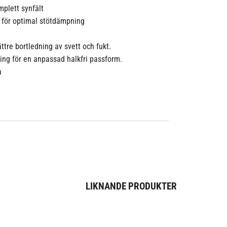
omplett synfält
m för optimal stötdämpning
tre bortledning av svett och fukt.
ing för en anpassad halkfri passform.
a
LIKNANDE PRODUKTER