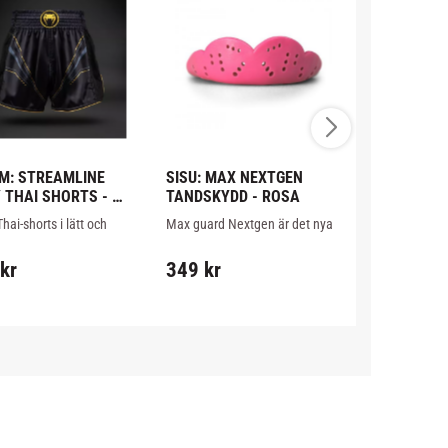
M: STREAMLINE 
SISU: MAX NEXTGEN 
SISU: MAX 
 THAI SHORTS - 
TANDSKYDD - ROSA
TANDSKYDD
T / GULD
ai-shorts i lätt och 
Max guard Nextgen är det nya 
Max guard Nex
lt material med 
förbättrade Sisu tandskyddet i 
förbättrade Si
neler och sidoslitsar 
rosa färg.
svart färg.
kr
349
kr
349
kr
imal rörlighet och 
tion.