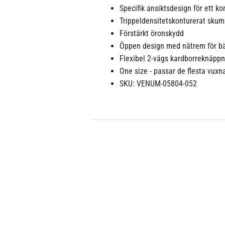
Specifik ansiktsdesign för ett k
Trippeldensitetskonturerat sku
Förstärkt öronskydd
Öppen design med nätrem för bät
Flexibel 2-vägs kardborreknäppn
One size - passar de flesta vuxn
SKU: VENUM-05804-052