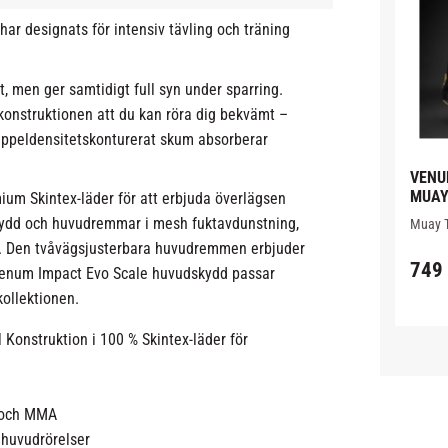
r designats för intensiv tävling och träning
, men ger samtidigt full syn under sparring.
konstruktionen att du kan röra dig bekvämt –
ippeldensitetskonturerat skum absorberar
VENU
MUAY
ium Skintex-läder för att erbjuda överlägsen
SVAR
skydd och huvudremmar i mesh fuktavdunstning,
Muay Th
flexibe
gd. Den tvåvägsjusterbara huvudremmen erbjuder
meshpa
749
för max
Venum Impact Evo Scale huvudskydd passar
ventila
kollektionen.
Konstruktion i 100 % Skintex-läder för
g
i och MMA
e huvudrörelser