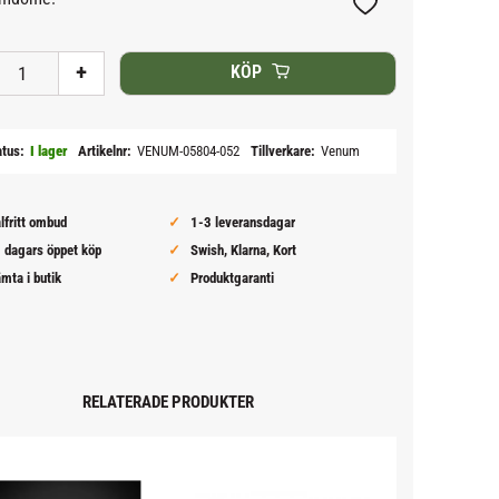
Lägg till i favoriter
+
KÖP
atus
I lager
Artikelnr
VENUM-05804-052
Tillverkare
Venum
lfritt ombud
1-3 leveransdagar
 dagars öppet köp
Swish, Klarna, Kort
mta i butik
Produktgaranti
RELATERADE PRODUKTER