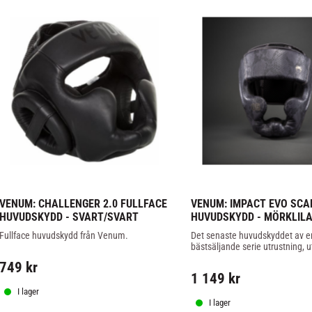
VENUM: CHALLENGER 2.0 FULLFACE 
VENUM: IMPACT EVO SCAL
HUVUDSKYDD - SVART/SVART
HUVUDSKYDD - MÖRKLIL
Fullface huvudskydd från Venum.
Det senaste huvudskyddet av en
bästsäljande serie utrustning, ut
att erbjuda överlägset skydd, mi
749
kr
stil och premiumfinish.
1 149
kr
I lager
I lager