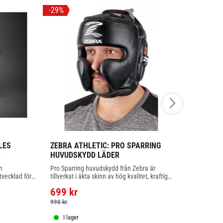
29
%
ES 
ZEBRA ATHLETIC: PRO SPARRING 
VENUM: CH
A
HUVUDSKYDD LÄDER
HUVUDSKY
 
Pro Sparring huvudskydd från Zebra är 
Venum Challe
vecklad för 
tillverkat i äkta skinn av hög kvalitet, kraftig 
erbjuder näst
nimalistisk 
stoppning.
huvuden
699
kr
499
kr
990
kr
I lager
I lager