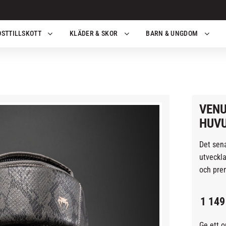
OSTTILLSKOTT
KLÄDER & SKOR
BARN & UNGDOM
VENU
HUVU
Det sena
utveckla
och pre
1 149
Ge ett 