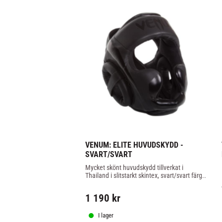
VENUM: ELITE HUVUDSKYDD - 
SVART/SVART
Mycket skönt huvudskydd tillverkat i 
Thailand i slitstarkt skintex, svart/svart färg..
1 190
kr
I lager