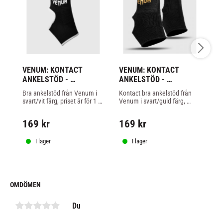
VENUM: KONTACT 
VENUM: KONTACT 
8
ANKELSTÖD - 
ANKELSTÖD - 
AN
SVART/VIT
SVART/GULD
V
Bra ankelstöd från Venum i 
Kontact bra ankelstöd från 
An
svart/vit färg, priset är för 1 
Venum i svart/guld färg, 
vio
par.
priset är för 1 par.
169
kr
169
kr
1
I lager
I lager
OMDÖMEN
Du