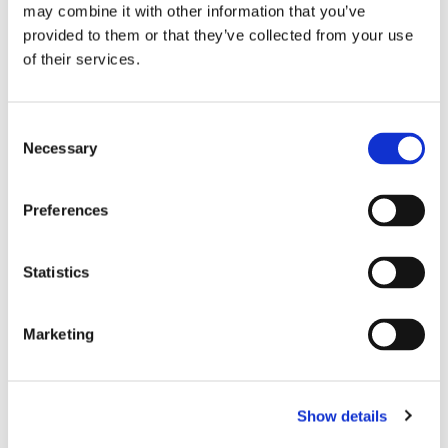
may combine it with other information that you’ve
provided to them or that they’ve collected from your use
of their services.
C
Necessary
o
n
s
Preferences
e
n
RELATERADE PRODUKTER
t
Statistics
S
e
Marketing
l
e
c
Show details
t
i