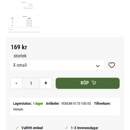
169
kr
storlek
Lägg till i
-
+
KÖP
Lagerstatus
I lager
Artikelnr
VENUM-0173-100-XS
Tillverkare
Venum
Valfritt ombud
1-3 leveransdagar