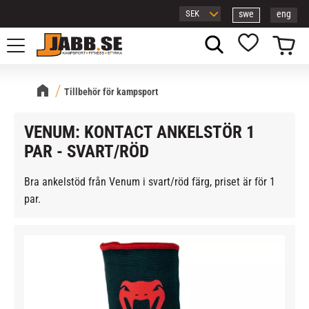
swe
eng
Meny
Kundvagn
Favoriter
Tillbehör för kampsport
VENUM: KONTACT ANKELSTÖR 1
PAR - SVART/RÖD
Bra ankelstöd från Venum i svart/röd färg, priset är för 1
par.