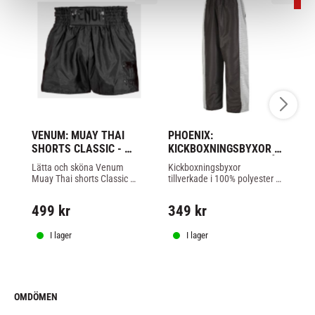
4
VENUM: MUAY THAI 
PHOENIX: 
V
SHORTS CLASSIC - 
KICKBOXNINGSBYXOR 
F
SVART/SVART
DYNAMIC - SVART/GRÅ
S
Lätta och sköna Venum 
Kickboxningsbyxor 
Ve
Muay Thai shorts Classic 
tillverkade i 100% polyester 
fi
svart/svart färg.
med ventilerande mesh 
em
3
material på sidorna och 
de
499
kr
349
kr
byxorna, svart/grå färg.
fle
6
ka
I lager
I lager
OMDÖMEN