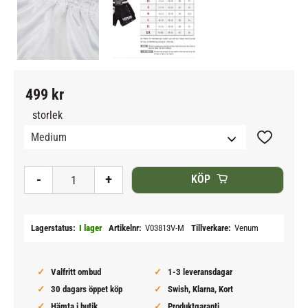
499
kr
storlek
Lägg till i
-
+
KÖP
Lagerstatus
I lager
Artikelnr
V03813V-M
Tillverkare
Venum
Valfritt ombud
1-3 leveransdagar
30 dagars öppet köp
Swish, Klarna, Kort
Hämta i butik
Produktgaranti