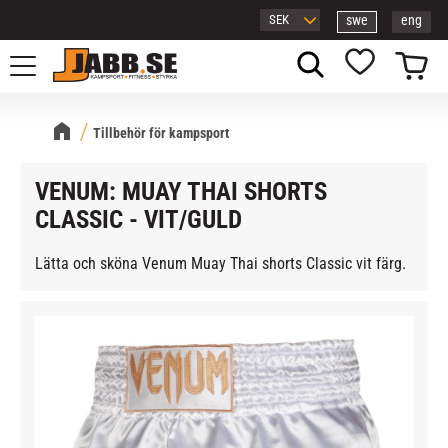
swe
eng
Meny
Kundvagn
Favoriter
Tillbehör för kampsport
VENUM: MUAY THAI SHORTS
CLASSIC - VIT/GULD
Lätta och sköna Venum Muay Thai shorts Classic vit färg.