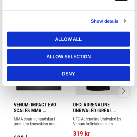
e
c
LIKNANDE PRODUKTER
Show details
t
i
o
ALLOW ALL
n
31
%
ALLOW SELECTION
DENY
VENUM: IMPACT EVO 
UFC: ADRENALINE 
V
SCALES MMA 
UNRIVALED ISREAL 
FU
SPARRING GLOVES - 
ADESANYA T-SHIRT - 
SH
MMA sparringhandskar i 
UFC Adrenaline Unrivaled by 
Tr
MÖRKLILA
SVART
/ 
premium konstskinn med 
Venum-kollektionen, en 
ko
injicerat skum och 
begränsad upplaga av 
oc
319
kr
ventilerande insida för 
kampshorts och 
fö