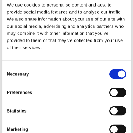
We use cookies to personalise content and ads, to
RELATERADE PRODUKTER
provide social media features and to analyse our traffic.
We also share information about your use of our site with
our social media, advertising and analytics partners who
may combine it with other information that you’ve
provided to them or that they’ve collected from your use
of their services.
C
Necessary
o
n
VENUM: 
CHOKEM: PRO FLEX 
R
s
BOXNINGSLINDOR 4 
SUSP MED SUPPORTER
F
Preferences
METER - VIT
e
Venum boxningslindor i vit 
Perfekt suspensoar för MMA, 
Bi
n
färg, 4 meter långa.
thaiboxning och andra 
ut
fullkontaktsporter. Ventilerad 
oc
t
Statistics
109
kr
199
kr
1
och kraftig suspensoar med 
fu
S
gummi på sidorna som flexar.
e
Marketing
l