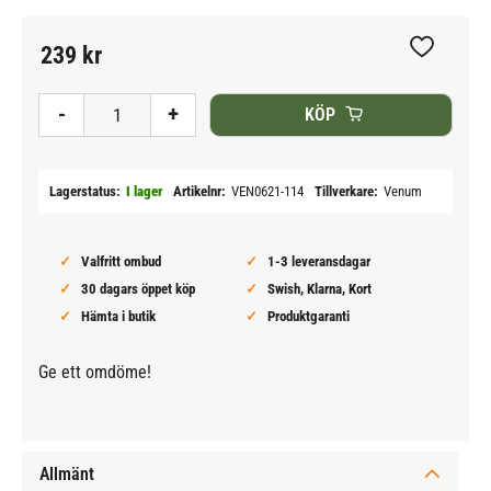
239
kr
Lägg till i
-
+
KÖP
Lagerstatus
I lager
Artikelnr
VEN0621-114
Tillverkare
Venum
Valfritt ombud
1-3 leveransdagar
30 dagars öppet köp
Swish, Klarna, Kort
Hämta i butik
Produktgaranti
Ge ett omdöme!
Allmänt