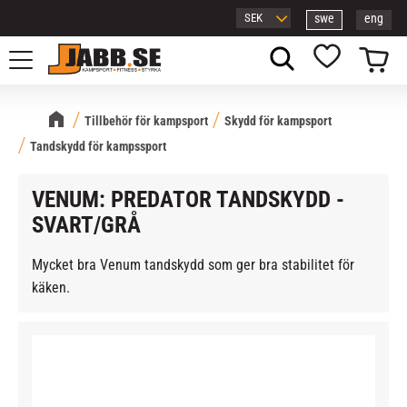
swe
eng
Meny
Kundvagn
Favoriter
Tillbehör för kampsport
Skydd för kampsport
Tandskydd för kampssport
VENUM: PREDATOR TANDSKYDD -
SVART/GRÅ
Mycket bra Venum tandskydd som ger bra stabilitet för
käken.