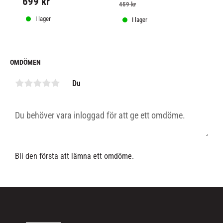
699
kr
6
optimal komfort och skydd.
livsstilskläder skapade för att 
rör
459
kr
fira historiska UFC 300.
tr
I lager
I lager
OMDÖMEN
Du
Bli den första att lämna ett omdöme.